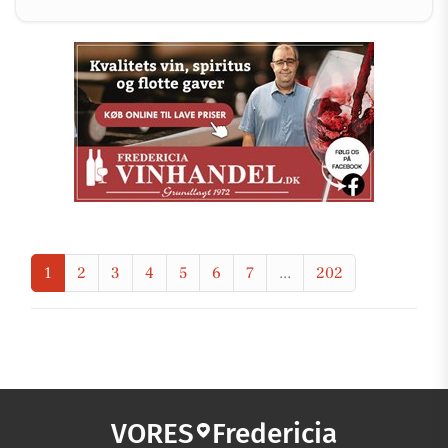
1
2
3
4
5
6
7
...
202
VORES
Fredericia