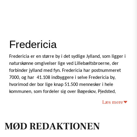
Fredericia 
Fredericia er en større by i det sydlige Jylland, som ligger i 
naturskønne omgivelser lige ved Lillebæltsbroerne, der 
forbinder jylland med fyn. Fredericia har postnummeret 
7000, og har  41.108 indbyggere i selve Fredericia by, 
hvorimod der bor lige knap 51.500 mennesker i hele 
kommunen, som fordeler sig over Bøgeskov, Pjedsted, 
Bredstrup Herslev, Skærvæk Trelde-Østerby og Taulov. 
Læs mere
Fredericia er den 16. største by i Danmark, og  ligger i 
MØD REDAKTIONEN
Fredericia kommune, der er en del af region Syddanmark. 
Region Syddanmark strækker sig fra sønderjylland til Give 