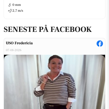
💧
0 mm
💨
2,7 m/s
SENESTE PÅ FACEBOOK
USO Fredericia
07-08-2026