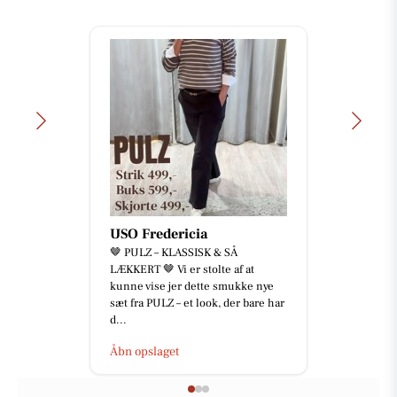
Guldsmed Lütken
Når små nuttede fingre bliver
aftryk i et livssmykke♥️ Vi kender
det alle os med børn, hvor blev
tiden dog af og hvordan ble...
Åbn opslaget