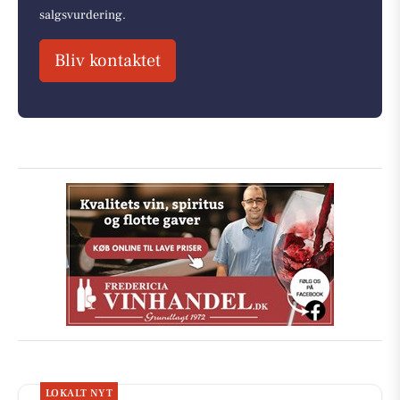
salgsvurdering.
Bliv kontaktet
LOKALT NYT