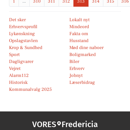
1
...
310
311
312
313
314
315
316
Det sker
Lokalt nyt
Erhvervsprofil
Mindeord
Lykønskning
Fakta om
Opslagstavlen
Husstand
Krop & Sundhed
Mød dine naboer
Sport
Boligmarked
Dagligvarer
Biler
Vejret
Erhverv
Alarm112
Jobnyt
Historisk
Læserbidrag
Kommunalvalg 2025
VORES
Fredericia