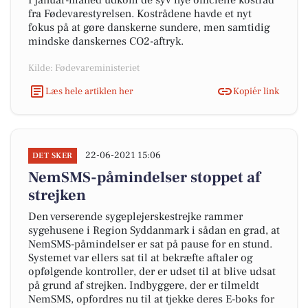
I januar-måned udkom de syv nye officielle kostråd
fra Fødevarestyrelsen. Kostrådene havde et nyt
fokus på at gøre danskerne sundere, men samtidig
mindske danskernes CO2-aftryk.
Kilde: Fødevareministeriet
Læs hele artiklen her
Kopiér link
22-06-2021 15:06
DET SKER
NemSMS-påmindelser stoppet af
strejken
Den verserende sygeplejerskestrejke rammer
sygehusene i Region Syddanmark i sådan en grad, at
NemSMS-påmindelser er sat på pause for en stund.
Systemet var ellers sat til at bekræfte aftaler og
opfølgende kontroller, der er udset til at blive udsat
på grund af strejken. Indbyggere, der er tilmeldt
NemSMS, opfordres nu til at tjekke deres E-boks for