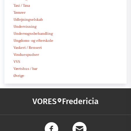
Taxi / Taxa
Tømrer
Udlejningselskab
Undervisning
Undervognsbehandling
Ungdoms- og efterskole
Vaskeri / Renseri
Vinduespudser
VVS
Værtshus / bar
Øvrige
VORES
Fredericia