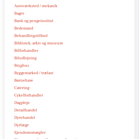
Autoværksted / mekanik
Bager
Bank og pengeinstitut
Bedemand
Behandlingstilbud
Bibliotek, arkiv og museum
Bilforhandler
Biludlejning
Bryghus
Byggemarked / trælast
Børnehave
Catering
Cykelforhandler
Dagpleje
Detailhandel
Dyrehandel
Dyrlæge
Ejendomsmægler