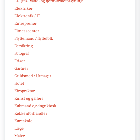
El-, gas-, vand- og fjernvarmeforsyning
Elektriker
Elektronik / IT
Entreprenør
Fitnesscenter
Flyttemand / flyttefolk
Forsikring
Fotograf
Frisør
Gartner
Guldsmed / Urmager
Hotel
Kiropraktor
Kunst og galleri
Købmand og døgnkiosk
Køkkenforhandler
Køreskole
Læge
Maler