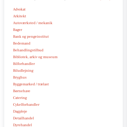
Advokat
Arkitekt
Autoværksted / mekanik
Bager
Bank og pengeinstitut
Bedemand
Behandlingstilbud
Bibliotek, arkiv og museum
Bilforhandler
Biludlejning
Bryghus
Byggemarked / trælast
Børnehave
Catering
Cykelforhandler
Dagpleje
Detailhandel
Dyrehandel