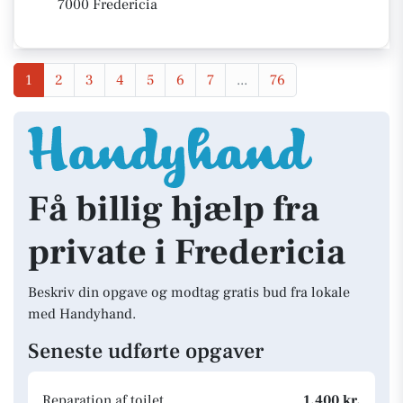
7000 Fredericia
1
2
3
4
5
6
7
...
76
Få billig hjælp fra
private i Fredericia
Beskriv din opgave og modtag gratis bud fra lokale
med Handyhand.
Seneste udførte opgaver
Reparation af toilet
1.400 kr.