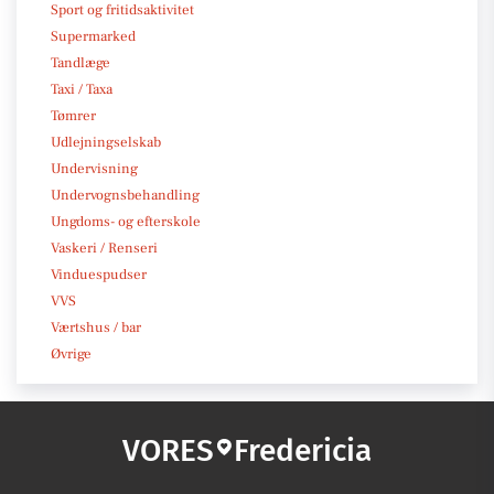
Sport og fritidsaktivitet
Supermarked
Tandlæge
Taxi / Taxa
Tømrer
Udlejningselskab
Undervisning
Undervognsbehandling
Ungdoms- og efterskole
Vaskeri / Renseri
Vinduespudser
VVS
Værtshus / bar
Øvrige
VORES
Fredericia