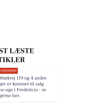
ST LÆSTE
TIKLER
LIGMARKED
rbækvej 119 og 4 andre
ger er kommet til salg
e uge i Fredericia - se
gerne her.