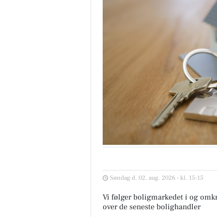
Søndag d. 02. aug. 2026 - kl. 15:15
Vi følger boligmarkedet i og omkr
over de seneste bolighandler