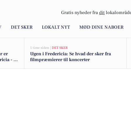
Gratis nyheder fra
dit
lokalområde
V
DET SKER
LOKALT NYT
MØD DINE NABOER
1 time siden |
DET SKER
r er
Ugen i Fredericia: Se hvad der sker fra
icia - se
filmpræmierer til koncerter