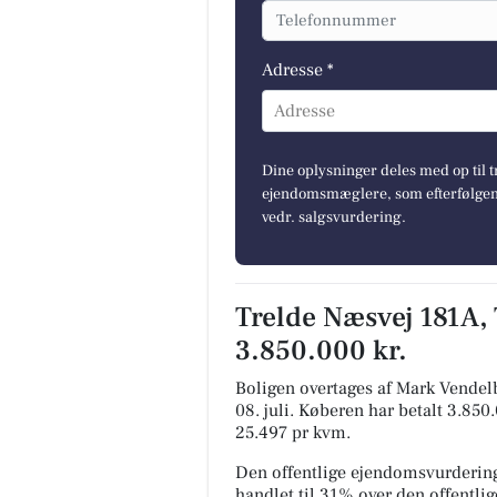
Adresse *
Adresse
Dine oplysninger deles med op til t
ejendomsmæglere, som efterfølgend
vedr. salgsvurdering.
Trelde Næsvej 181A, 
3.850.000 kr.
Boligen overtages af Mark Vendel
08. juli.
Køberen har betalt 3.850.0
25.497 pr kvm.
Den offentlige ejendomsvurdering
handlet til 31% over den offentl