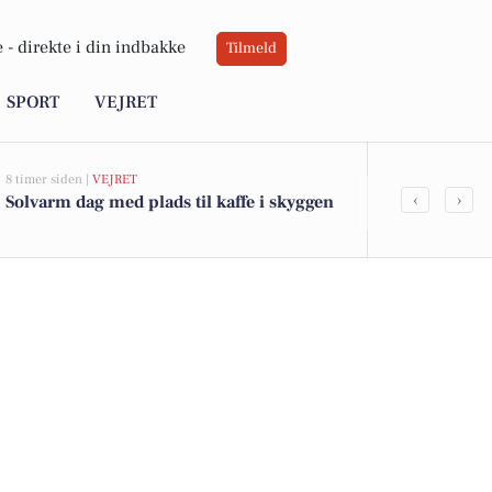
 -
direkte i din indbakke
Tilmeld
SPORT
VEJRET
8 timer siden |
VEJRET
15 timer siden |
A
‹
›
Solvarm dag med plads til kaffe i skyggen
TrekantBran
fastklemte p