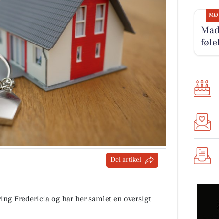
MØ
Mads
føle
Del artikel
ing Fredericia og har her samlet en oversigt