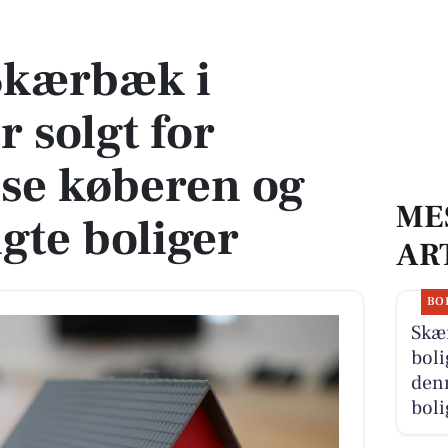
t for 4.450.000 - se køberen og 10 andre solgte boliger
Skærbæk i
r solgt for
 se køberen og
ME
gte boliger
AR
BO
Skæ
boli
denn
boli