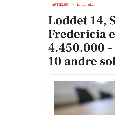
Loddet 14, Skærbæk i Fredericia er solg
ARTIKLER
Boligmarked
Loddet 14, 
Fredericia e
4.450.000 -
10 andre sol