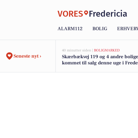
VORES
Fredericia
ALARM112
BOLIG
ERHVER
40 minutter siden |
BOLIGMARKED
Seneste nyt ›
Skærbækvej 119 og 4 andre bolige
kommet til salg denne uge i Freder
boligerne her.