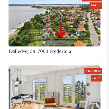
2
266 m
Fælledvej 38, 7000 Fredericia
845.000 kr
2
64 m