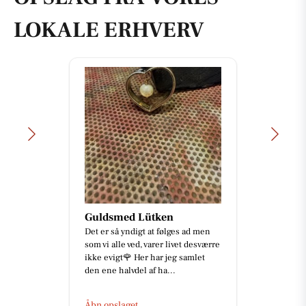
LOKALE ERHVERV
Guldsmed Lütken
Det er så yndigt at følges ad men
som vi alle ved, varer livet desværre
ikke evigt🌹 Her har jeg samlet
den ene halvdel af ha...
Åbn opslaget