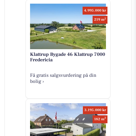
4.995.000 kr
2
219 m
Klattrup Bygade 46 Klattrup 7000
Fredericia
Få gratis salgsvurdering på din
bolig ›
3.195.000 kr
2
182 m