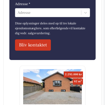
Adresse *
Adresse
Dine oplysninger deles med op til tre lokale
ejendomsmæglere, som efterfølgende vil kontakte
dig vedr. salgsvurdering.
Bliv kontaktet
2.295.000 kr
2
82 m