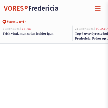
VORES
Fredericia
Seneste nyt ›
4 timer siden |
VEJRET
21 timer siden |
BOLIGM
Frisk vind, men solen holder igen
Top 6 over dyreste boli
Fredericia. Priser op 