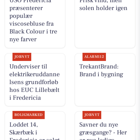
USO Fredericia
Frisk vind, men
præsenterer
solen holder igen
populær
viscosebluse fra
Black Colour i tre
nye farver
JOBNYT
ALARM112
Underviser til
TrekantBrand:
elektrikeruddanne
Brand i bygning
lsens grundforløb
hos EUC Lillebælt
i Fredericia
BOLIGMARKED
JOBNYT
Loddet 14,
Savner du nye
Skærbæk i
græsgange? - Her