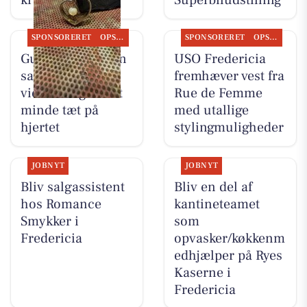
kr
Superbiludstilling
SPONSORERET
OPSLAGSTAVLEN
SPONSORERET
OPSLAGSTAVLEN
Guldsmed Lütken
USO Fredericia
samler to halve
fremhæver vest fra
vielsesringe til et
Rue de Femme
minde tæt på
med utallige
hjertet
stylingmuligheder
JOBNYT
JOBNYT
Bliv salgassistent
Bliv en del af
hos Romance
kantineteamet
Smykker i
som
Fredericia
opvasker/køkkenm
edhjælper på Ryes
Kaserne i
Fredericia