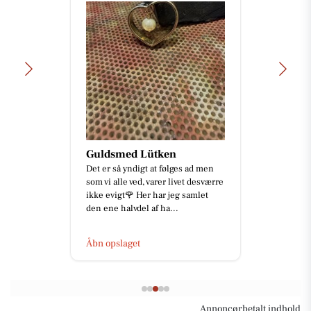
Guldsmed Lütken
Det er så yndigt at følges ad men
som vi alle ved, varer livet desværre
ikke evigt🌹 Her har jeg samlet
den ene halvdel af ha...
Åbn opslaget
Annoncørbetalt indhold