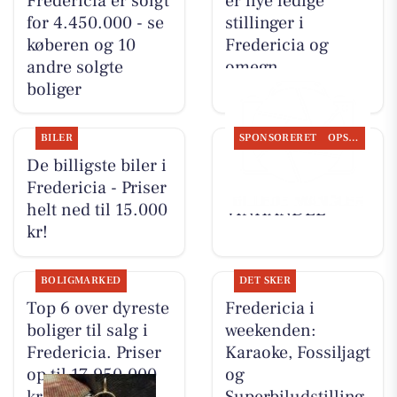
Fredericia er solgt
er nye ledige
for 4.450.000 - se
stillinger i
køberen og 10
Fredericia og
andre solgte
omegn
boliger
BILER
SPONSORERET
OPSLAGSTAVLEN
De billigste biler i
Nyt fra
Fredericia - Priser
FREDERICIA
helt ned til 15.000
VINHANDEL
kr!
BOLIGMARKED
DET SKER
Top 6 over dyreste
Fredericia i
boliger til salg i
weekenden:
Fredericia. Priser
Karaoke, Fossiljagt
op til 17.950.000
og