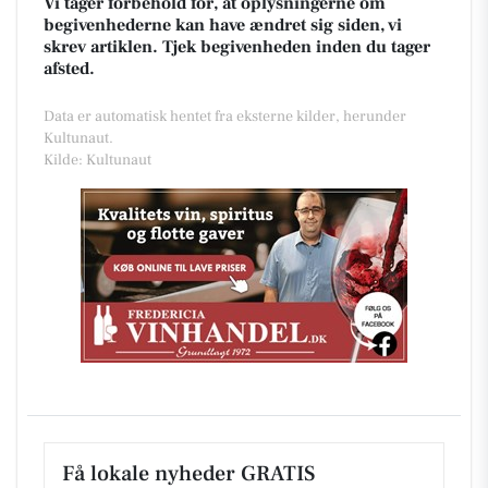
Vi tager forbehold for, at oplysningerne om
begivenhederne kan have ændret sig siden, vi
skrev artiklen. Tjek begivenheden inden du tager
afsted.
Data er automatisk hentet fra eksterne kilder, herunder
Kultunaut.
Kilde: Kultunaut
Få lokale nyheder GRATIS