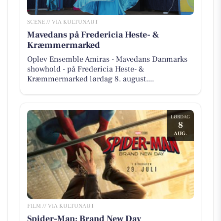
SCENE // VIA KULTUNAUT
Mavedans på Fredericia Heste- &
Kræmmermarked
Oplev Ensemble Amiras - Mavedans Danmarks
showhold - på Fredericia Heste- &
Kræmmermarked lørdag 8. august....
LØRDAG
8
AUG.
FILM // VIA KULTUNAUT
Spider-Man: Brand New Day