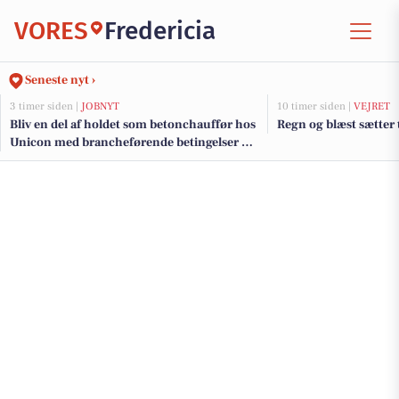
VORES
Fredericia
Seneste nyt ›
3 timer siden |
JOBNYT
10 timer siden |
VEJRET
Bliv en del af holdet som betonchauffør hos
Regn og blæst sætter 
Unicon med brancheførende betingelser og
karrieremuligheder