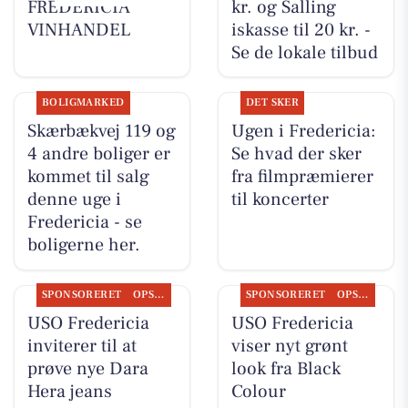
FREDERICIA
kr. og Salling
VINHANDEL
iskasse til 20 kr. -
Se de lokale tilbud
BOLIGMARKED
DET SKER
Skærbækvej 119 og
Ugen i Fredericia:
4 andre boliger er
Se hvad der sker
kommet til salg
fra filmpræmierer
denne uge i
til koncerter
Fredericia - se
boligerne her.
SPONSORERET
OPSLAGSTAVLEN
SPONSORERET
OPSLAGSTAVLEN
USO Fredericia
USO Fredericia
inviterer til at
viser nyt grønt
prøve nye Dara
look fra Black
Hera jeans
Colour