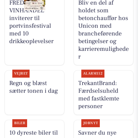
FREDERICIA
Bliv en del af
VINHANDEL
holdet som
inviterer til
betonchauffør hos
portvinsfestival
Unicon med
med 10
brancheførende
drikkeoplevelser
betingelser og
karrieremulighede
r
VEJRET
ALARM112
Regn og blæst
TrekantBrand:
sætter tonen i dag
Færdselsuheld
med fastklemte
personer
BILER
JOBNYT
10 dyreste biler til
Savner du nye