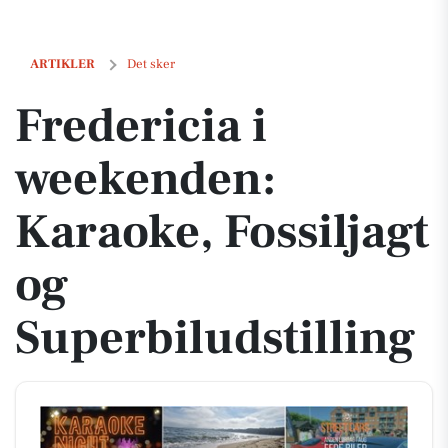
Fredericia i weekenden: Karaoke, Fossiljagt og Superbiludstilling
ARTIKLER
Det sker
Fredericia i
weekenden:
Karaoke, Fossiljagt
og
Superbiludstilling