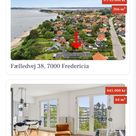
8.795.000 kr
2
266 m
Fælledvej 38, 7000 Fredericia
845.000 kr
2
64 m