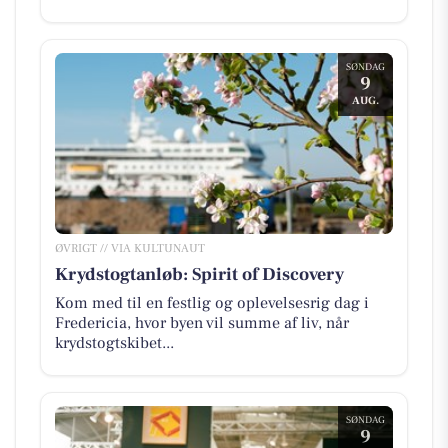
SØNDAG
9
AUG.
ØVRIGT // VIA KULTUNAUT
Krydstogtanløb: Spirit of Discovery
Kom med til en festlig og oplevelsesrig dag i
Fredericia, hvor byen vil summe af liv, når
krydstogtskibet...
SØNDAG
9