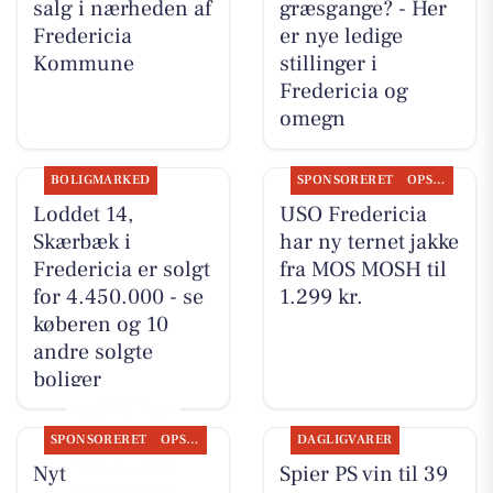
salg i nærheden af
græsgange? - Her
Fredericia
er nye ledige
Kommune
stillinger i
Fredericia og
omegn
BOLIGMARKED
SPONSORERET
OPSLAGSTAVLEN
Loddet 14,
USO Fredericia
Skærbæk i
har ny ternet jakke
Fredericia er solgt
fra MOS MOSH til
for 4.450.000 - se
1.299 kr.
køberen og 10
andre solgte
boliger
SPONSORERET
OPSLAGSTAVLEN
DAGLIGVARER
Nyt fra
Spier PS vin til 39