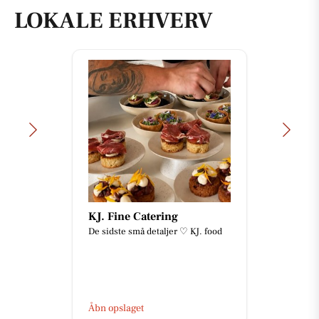
LOKALE ERHVERV
FREDERICIA VINHANDEL
🍷 KOM MED TIL EN SPÆNDENDE
EFTERMIDDAG I PORTVINENS
VERDEN! 🍷 Glæd dig til en
hyggelig og smagfuld eftermiddag,
hvor vi dy...
Åbn opslaget