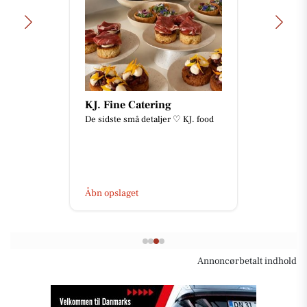
FREDERICIA VINHANDEL
🍷 KOM MED TIL EN SPÆNDENDE
EFTERMIDDAG I PORTVINENS
VERDEN! 🍷 Glæd dig til en
hyggelig og smagfuld eftermiddag,
hvor vi dy...
Åbn opslaget
Annoncørbetalt indhold