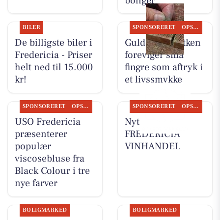
boliger
BILER
SPONSORERET
OPSLAGSTAVLEN
De billigste biler i
Guldsmed Lütken
Fredericia - Priser
foreviger små
helt ned til 15.000
fingre som aftryk i
kr!
et livssmykke
SPONSORERET
OPSLAGSTAVLEN
SPONSORERET
OPSLAGSTAVLEN
USO Fredericia
Nyt fra
præsenterer
FREDERICIA
populær
VINHANDEL
viscosebluse fra
Black Colour i tre
nye farver
BOLIGMARKED
BOLIGMARKED