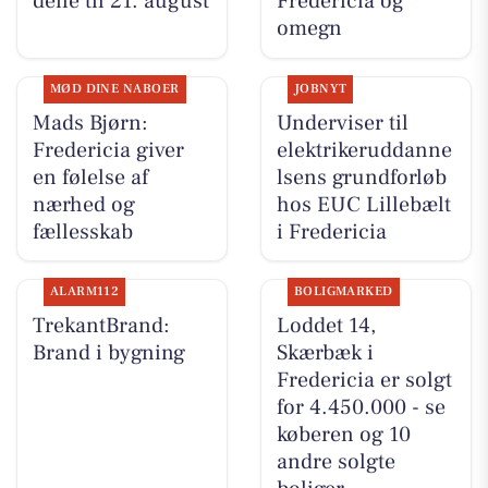
dene til 21. august
Fredericia og
omegn
MØD DINE NABOER
JOBNYT
Mads Bjørn:
Underviser til
Fredericia giver
elektrikeruddanne
en følelse af
lsens grundforløb
nærhed og
hos EUC Lillebælt
fællesskab
i Fredericia
ALARM112
BOLIGMARKED
TrekantBrand:
Loddet 14,
Brand i bygning
Skærbæk i
Fredericia er solgt
for 4.450.000 - se
køberen og 10
andre solgte