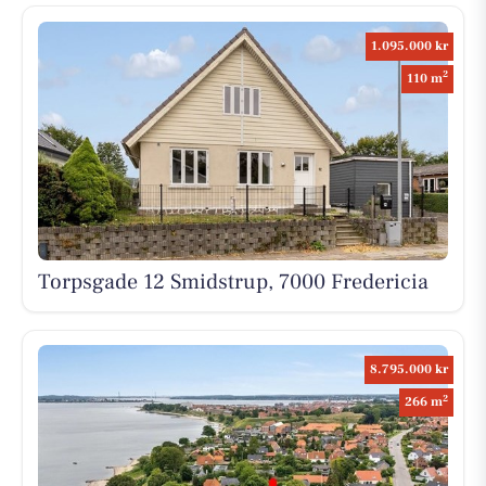
1.095.000 kr
2
110 m
Torpsgade 12 Smidstrup, 7000 Fredericia
8.795.000 kr
2
266 m