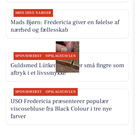
MØD DINE NABOER
Mads Bjørn: Fredericia giver en følelse af
nærhed og fællesskab
SPONSORERET
OPSLAGSTAVLEN
Guldsmed Lütken foreviger små fingre som
aftryk i et livssmykke
SPONSORERET
OPSLAGSTAVLEN
USO Fredericia præsenterer populær
viscosebluse fra Black Colour i tre nye
farver