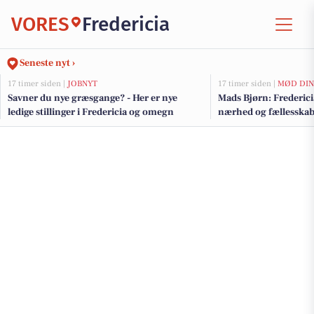
VORES
Fredericia
Seneste nyt ›
17 timer siden |
JOBNYT
17 timer siden |
MØD DIN
Savner du nye græsgange? - Her er nye
Mads Bjørn: Fredericia
ledige stillinger i Fredericia og omegn
nærhed og fællesska