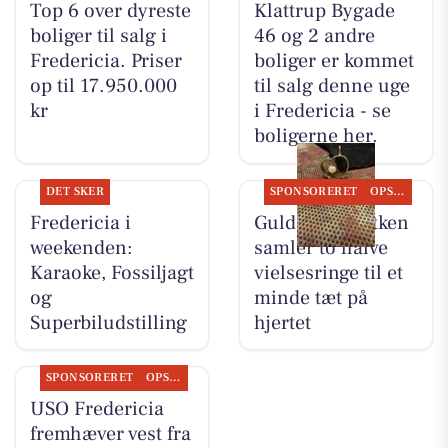
Top 6 over dyreste
Klattrup Bygade
boliger til salg i
46 og 2 andre
Fredericia. Priser
boliger er kommet
op til 17.950.000
til salg denne uge
kr
i Fredericia - se
boligerne her.
DET SKER
SPONSORERET
OPSLAGSTAVLEN
Fredericia i
Guldsmed Lütken
weekenden:
samler to halve
Karaoke, Fossiljagt
vielsesringe til et
og
minde tæt på
Superbiludstilling
hjertet
SPONSORERET
OPSLAGSTAVLEN
USO Fredericia
fremhæver vest fra