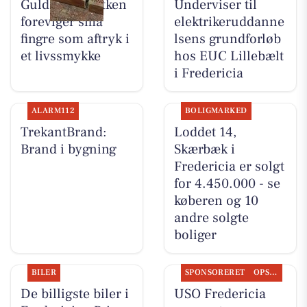
Guldsmed Lütken
Underviser til
foreviger små
elektrikeruddanne
fingre som aftryk i
lsens grundforløb
et livssmykke
hos EUC Lillebælt
i Fredericia
ALARM112
BOLIGMARKED
TrekantBrand:
Loddet 14,
Brand i bygning
Skærbæk i
Fredericia er solgt
for 4.450.000 - se
køberen og 10
andre solgte
boliger
BILER
SPONSORERET
OPSLAGSTAVLEN
De billigste biler i
USO Fredericia