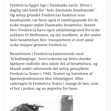
Fredericia ligger lige i Danmarks navle, bliver i
daglig tale kaldt for “hele danmarks knudepunkt”.
Og netop grundet Fredericias funktion som
knudepunkt, var byen også et samlingspunkt for de
tyske tropper under Danmarks besættelse. Senere
blev Fredericia havn også udskibningssted for tyske
soldater til Østfronten, og det medførte, at der under
hele besættelsen blev transporteret et stort antal
tyske tropper gennem Fredericia.
Besættelsen i Fredericia kulminerede med
‘Schalburgtage’, hvor tyskerne og deres danske
hjælpere indledte den sidste del af besættelsen, og
blandt andet saboterede det netop genopførte
Fredericia Teater i 1945. Teatret og halvdelen af
hjørneejendommen blev tilintetgjort. Efter
sabotagen lå Fredericia Teater i mange år hen, som
et hul i jorden, og en ærgrelse for byen.