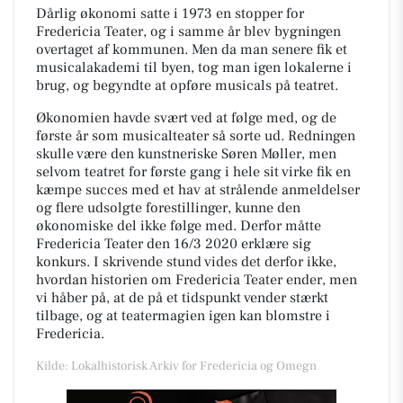
Dårlig økonomi satte i 1973 en stopper for
Fredericia Teater, og i samme år blev bygningen
overtaget af kommunen. Men da man senere fik et
musicalakademi til byen, tog man igen lokalerne i
brug, og begyndte at opføre musicals på teatret.
Økonomien havde svært ved at følge med, og de
første år som musicalteater så sorte ud. Redningen
skulle være den kunstneriske Søren Møller, men
selvom teatret for første gang i hele sit virke fik en
kæmpe succes med et hav at strålende anmeldelser
og flere udsolgte forestillinger, kunne den
økonomiske del ikke følge med. Derfor måtte
Fredericia Teater den 16/3 2020 erklære sig
konkurs. I skrivende stund vides det derfor ikke,
hvordan historien om Fredericia Teater ender, men
vi håber på, at de på et tidspunkt vender stærkt
tilbage, og at teatermagien igen kan blomstre i
Fredericia.
Kilde: Lokalhistorisk Arkiv for Fredericia og Omegn