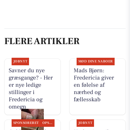
FLERE ARTIKLER
JOBNYT
MØD DINE NABOER
Savner du nye
Mads Bjørn:
græsgange? - Her
Fredericia giver
er nye ledige
en følelse af
stillinger i
nærhed og
Fredericia og
fællesskab
omegn
SPONSORERET
OPSLAGSTAVLEN
JOBNYT