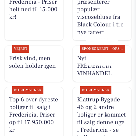
Fredericia - Priser
præsenterer
helt ned til 15.000
populær
kr!
viscosebluse fra
Black Colour i tre
nye farver
VEJRET
SPONSORERET
OPSLAGSTAVLEN
Frisk vind, men
Nyt fra
solen holder igen
FREDERICIA
VINHANDEL
BOLIGMARKED
BOLIGMARKED
Top 6 over dyreste
Klattrup Bygade
boliger til salg i
46 og 2 andre
Fredericia. Priser
boliger er kommet
op til 17.950.000
til salg denne uge
kr
i Fredericia - se