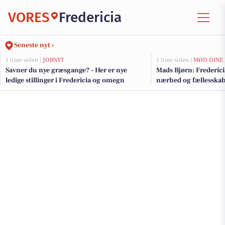
VORES
Fredericia
Seneste nyt ›
1 time siden |
JOBNYT
1 time siden |
MØD DINE
Savner du nye græsgange? - Her er nye
Mads Bjørn: Fredericia
ledige stillinger i Fredericia og omegn
nærhed og fællesska