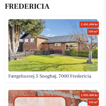
FREDERICIA
2.495.000 kr
2
130 m
Færgehusvej 5 Snoghøj, 7000 Fredericia
1.095.000 kr
2
110 m