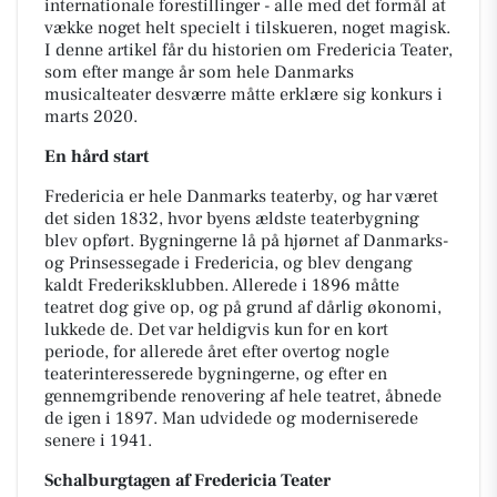
internationale forestillinger - alle med det formål at
vække noget helt specielt i tilskueren, noget magisk.
I denne artikel får du historien om Fredericia Teater,
som efter mange år som hele Danmarks
musicalteater desværre måtte erklære sig konkurs i
marts 2020.
En hård start
Fredericia er hele Danmarks teaterby, og har været
det siden 1832, hvor byens ældste teaterbygning
blev opført. Bygningerne lå på hjørnet af Danmarks-
og Prinsessegade i Fredericia, og blev dengang
kaldt Frederiksklubben.
Allerede i 1896 måtte
teatret dog give op, og på grund af dårlig økonomi,
lukkede de. Det var heldigvis kun for en kort
periode, for allerede året efter overtog nogle
teaterinteresserede bygningerne, og efter en
gennemgribende renovering af hele teatret, åbnede
de igen i 1897. Man udvidede og moderniserede
senere i 1941.
Schalburgtagen af Fredericia Teater