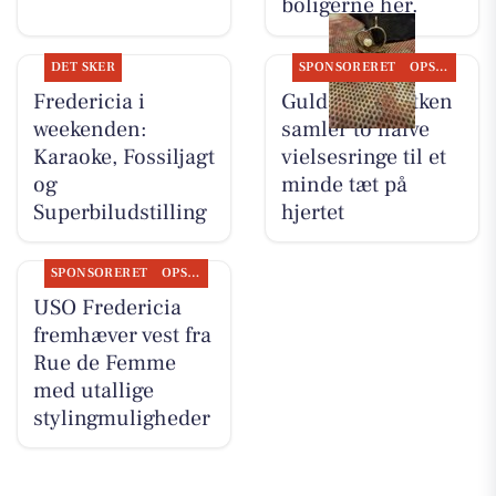
boligerne her.
DET SKER
SPONSORERET
OPSLAGSTAVLEN
Fredericia i
Guldsmed Lütken
weekenden:
samler to halve
Karaoke, Fossiljagt
vielsesringe til et
og
minde tæt på
Superbiludstilling
hjertet
SPONSORERET
OPSLAGSTAVLEN
USO Fredericia
fremhæver vest fra
Rue de Femme
med utallige
stylingmuligheder