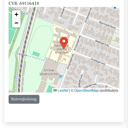
CVR: 69116418
+
−
Leaflet
|
©
OpenStreetMap
contributors
Rutevejledning