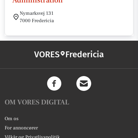
Administration
Nymarksvej 131
7000 Fredericia
VORES
Fredericia
OM VORES DIGITAL
Om os
For annoncører
Vilkår og Privatlivspolitik