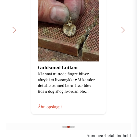
Guldsmed Lütken
Når små nuttede fingre bliver
aftryk i et livssmykke♥️ Vi kender
det alle os med børn, hvor blev
tiden dog af og hvordan ble...
Åbn opslaget
Annoncørbetalt indhold