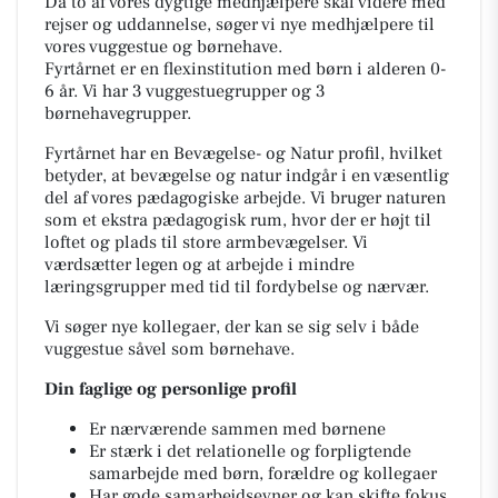
Da to af vores dygtige medhjælpere skal videre med
rejser og uddannelse, søger vi nye medhjælpere til
vores vuggestue og børnehave.
Fyrtårnet er en flexinstitution med børn i alderen 0-
6 år. Vi har 3 vuggestuegrupper og 3
børnehavegrupper.
Fyrtårnet har en Bevægelse- og Natur profil, hvilket
betyder, at bevægelse og natur indgår i en væsentlig
del af vores pædagogiske arbejde. Vi bruger naturen
som et ekstra pædagogisk rum, hvor der er højt til
loftet og plads til store armbevægelser. Vi
værdsætter legen og at arbejde i mindre
læringsgrupper med tid til fordybelse og nærvær.
Vi søger nye kollegaer, der kan se sig selv i både
vuggestue såvel som børnehave.
Din faglige og personlige profil
Er nærværende sammen med børnene
Er stærk i det relationelle og forpligtende
samarbejde med børn, forældre og kollegaer
Har gode samarbejdsevner og kan skifte fokus,