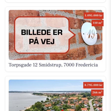
1.095.000 kr
2
110 m
Torpsgade 12 Smidstrup, 7000 Fredericia
8.795.000 kr
2
266 m