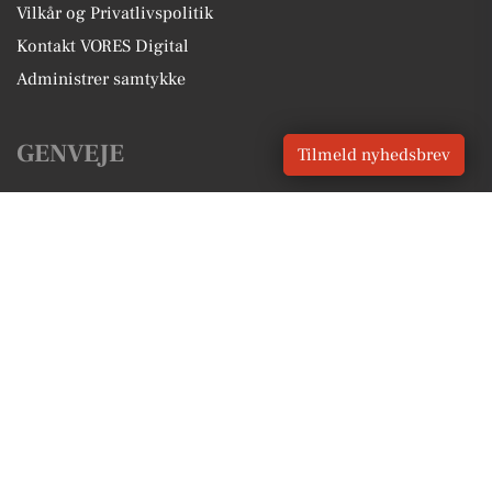
Vilkår og Privatlivspolitik
Kontakt VORES Digital
Administrer samtykke
GENVEJE
Tilmeld nyhedsbrev
Seneste nyt fra Fredericia
Vores lokale erhverv
Kalenderen for Fredericia
Fakta om Fredericia
Erhvervsartikler
Fredericia Kommune
Få en gratis salgsvurdering
Sponsoreret indhold
Alt om Fredericia