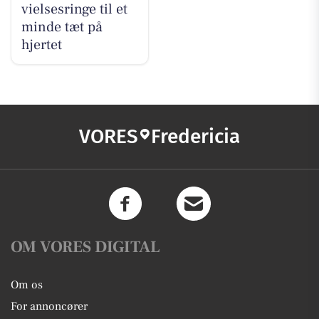
vielsesringe til et
minde tæt på
hjertet
VORES
Fredericia
OM VORES DIGITAL
Om os
For annoncører