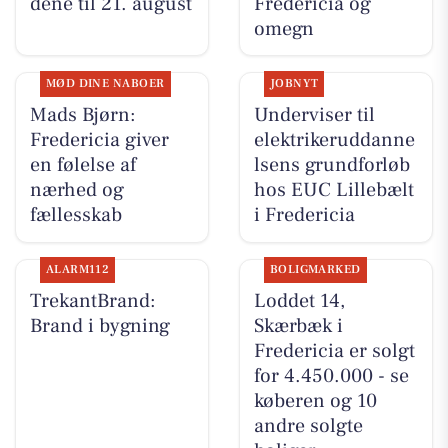
dene til 21. august
Fredericia og
omegn
MØD DINE NABOER
JOBNYT
Mads Bjørn:
Underviser til
Fredericia giver
elektrikeruddanne
en følelse af
lsens grundforløb
nærhed og
hos EUC Lillebælt
fællesskab
i Fredericia
ALARM112
BOLIGMARKED
TrekantBrand:
Loddet 14,
Brand i bygning
Skærbæk i
Fredericia er solgt
for 4.450.000 - se
køberen og 10
andre solgte