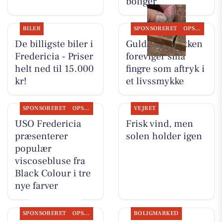
boliger
BILER
SPONSORERET
OPSLAGSTAVLEN
De billigste biler i
Guldsmed Lütken
Fredericia - Priser
foreviger små
helt ned til 15.000
fingre som aftryk i
kr!
et livssmykke
SPONSORERET
OPSLAGSTAVLEN
VEJRET
USO Fredericia
Frisk vind, men
præsenterer
solen holder igen
populær
viscosebluse fra
Black Colour i tre
nye farver
SPONSORERET
OPSLAGSTAVLEN
BOLIGMARKED