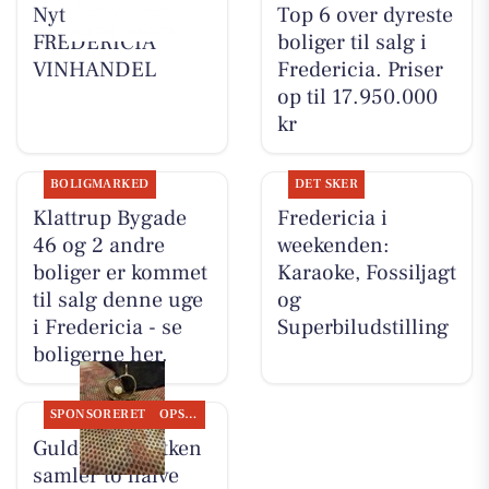
Nyt fra
Top 6 over dyreste
FREDERICIA
boliger til salg i
VINHANDEL
Fredericia. Priser
op til 17.950.000
kr
BOLIGMARKED
DET SKER
Klattrup Bygade
Fredericia i
46 og 2 andre
weekenden:
boliger er kommet
Karaoke, Fossiljagt
til salg denne uge
og
i Fredericia - se
Superbiludstilling
boligerne her.
SPONSORERET
OPSLAGSTAVLEN
Guldsmed Lütken
samler to halve