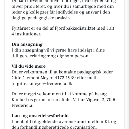
Du kan forvente at blive inddraget, hvor nytænkning
bliver prioriteret, og hvor du i samarbejde med din
leder og kollegaer får indflydelse og ansvar i den
daglige pædagogiske praksis.
Fyrtårnet er en del af Fjordbakkedistriktet med i alt
4 institutioner.
Din ansøgning
I din ansøgning vil vi gerne have indsigt i dine
tidligere erfaringer og dig som person.
Vil du vide mere
Du er velkommen til at kontakte pædagogisk leder
Gitte Clement Meyer, 4173 1939 eller mail
til
gitte.c.meyer@fredericia.dk
Du er meget velkommen til at komme på besøg.
Kontakt os gerne for en aftale. Vi bor Vigøvej 2, 7000
Fredericia.
Løn- og ansættelsesforhold
I henhold til gældende overenskomst mellem KL og
den forhandlingsberettigede organisation.