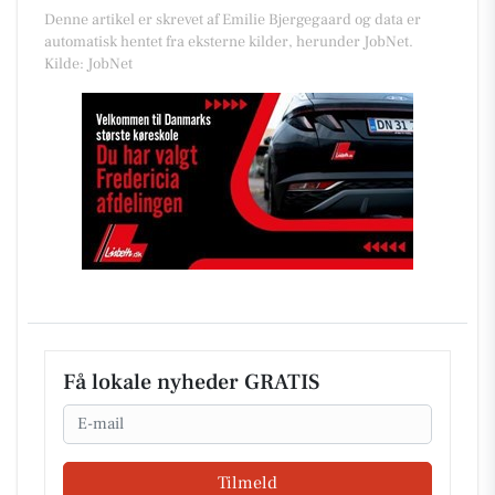
Denne artikel er skrevet af Emilie Bjergegaard og data er
automatisk hentet fra eksterne kilder, herunder JobNet.
Kilde: JobNet
Få lokale nyheder GRATIS
Email
Tilmeld