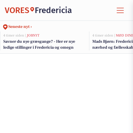
VORES
Fredericia
Seneste nyt ›
4 timer siden |
JOBNYT
4 timer siden |
MØD DINE
Savner du nye græsgange? - Her er nye
Mads Bjørn: Fredericia
ledige stillinger i Fredericia og omegn
nærhed og fællesska