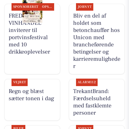
SPONSORERET
OPSLAGSTAVLEN
JOBNYT
FREDERICIA
Bliv en del af
VINHANDEL
holdet som
inviterer til
betonchauffør hos
portvinsfestival
Unicon med
med 10
brancheførende
drikkeoplevelser
betingelser og
karrieremulighede
r
VEJRET
ALARM112
Regn og blæst
TrekantBrand:
sætter tonen i dag
Færdselsuheld
med fastklemte
personer
BILER
JOBNYT