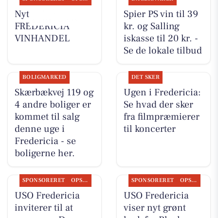
Nyt fra
Spier PS vin til 39
FREDERICIA
kr. og Salling
VINHANDEL
iskasse til 20 kr. -
Se de lokale tilbud
BOLIGMARKED
DET SKER
Skærbækvej 119 og
Ugen i Fredericia:
4 andre boliger er
Se hvad der sker
kommet til salg
fra filmpræmierer
denne uge i
til koncerter
Fredericia - se
boligerne her.
SPONSORERET
OPSLAGSTAVLEN
SPONSORERET
OPSLAGSTAVLEN
USO Fredericia
USO Fredericia
inviterer til at
viser nyt grønt