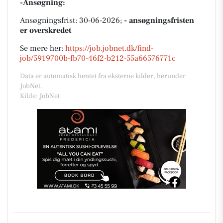
-Ansøgning:
Ansøgningsfrist: 30-06-2026;
- ansøgningsfristen
er overskredet
Se mere her:
https://job.jobnet.dk/find-
job/5919700b-fb70-46f2-b212-55a66576771c
Data er automatisk hentet fra eksterne kilder, herunder
JobNet.
Kilde: JobNet