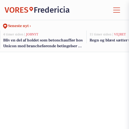
VORES
Fredericia
Seneste nyt ›
4 timer siden |
JOBNYT
11 timer siden |
VEJRET
Bliv en del af holdet som betonchauffør hos
Regn og blæst sætter 
Unicon med brancheførende betingelser og
karrieremuligheder