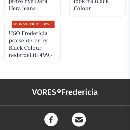
prøve nye Dara
look fra Black
Hera jeans
Colour
SPONSORERET
OPSLAGSTAVLEN
USO Fredericia
præsenterer ny
Black Colour
nederdel til 499,-
VORES
Fredericia