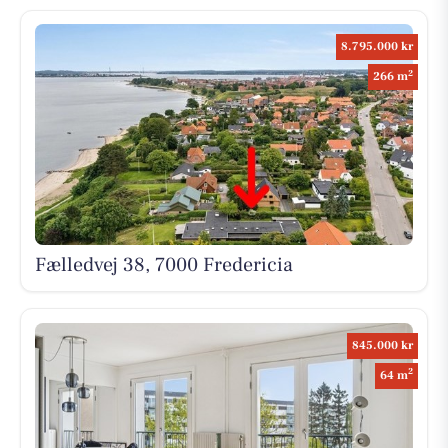
8.795.000 kr
2
266 m
Fælledvej 38, 7000 Fredericia
845.000 kr
2
64 m