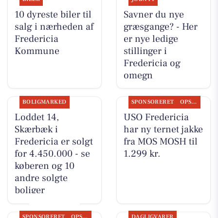
10 dyreste biler til
Savner du nye
salg i nærheden af
græsgange? - Her
Fredericia
er nye ledige
Kommune
stillinger i
Fredericia og
omegn
BOLIGMARKED
SPONSORERET
OPSLAGSTAVLEN
Loddet 14,
USO Fredericia
Skærbæk i
har ny ternet jakke
Fredericia er solgt
fra MOS MOSH til
for 4.450.000 - se
1.299 kr.
køberen og 10
andre solgte
boliger
SPONSORERET
OPSLAGSTAVLEN
DAGLIGVARER