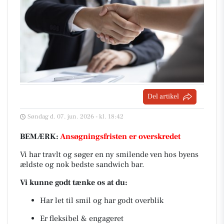
Del artikel
Søndag d. 07. jun. 2026 - kl. 18:42
BEMÆRK:
Ansøgningsfristen er overskredet
Vi har travlt og søger en ny smilende ven hos byens
ældste og nok bedste sandwich bar.
Vi kunne godt tænke os at du:
Har let til smil og har godt overblik
Er fleksibel & engageret