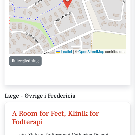
Leaflet
|
©
OpenStreetMap
contributors
Rutevejledning
Læge - Øvrige i Fredericia
A Room for Feet, Klinik for
Fodterapi
c/o. Statsaut fodterapeut Catharina Devant...