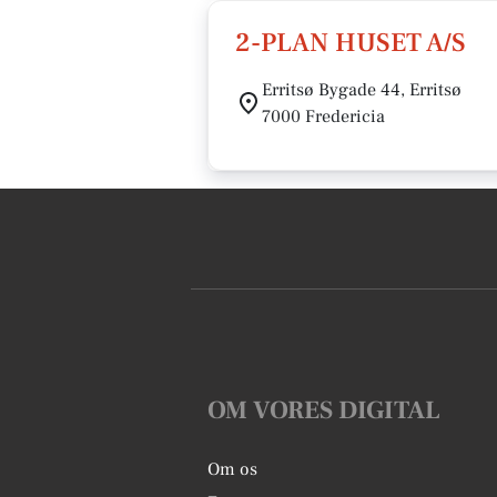
2-PLAN HUSET A/S
Erritsø Bygade 44, Erritsø
7000 Fredericia
OM VORES DIGITAL
Om os