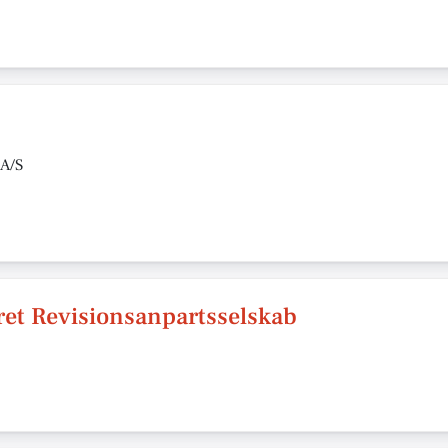
A/S
ret Revisionsanpartsselskab