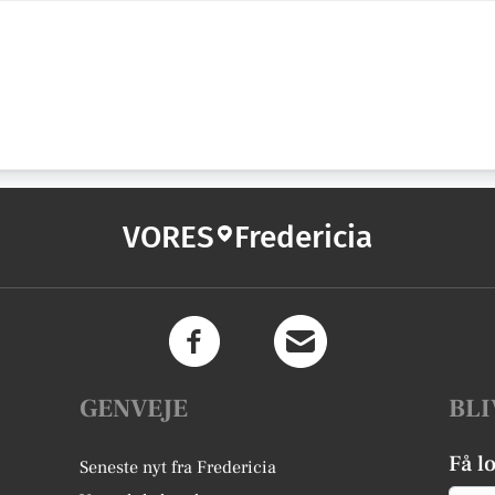
VORES
Fredericia
GENVEJE
BLI
Få l
Seneste nyt fra Fredericia