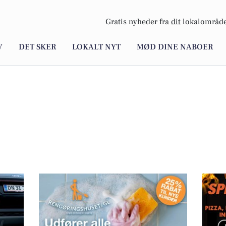
Gratis nyheder fra
dit
lokalområde
V
DET SKER
LOKALT NYT
MØD DINE NABOER