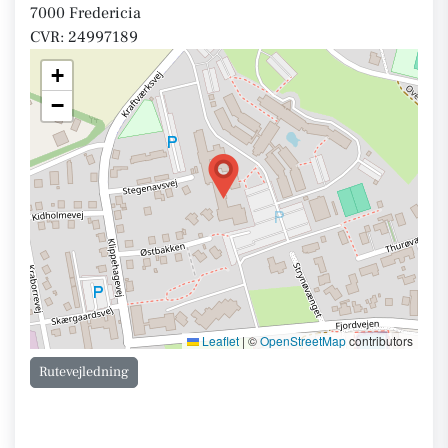
7000 Fredericia
CVR: 24997189
+
−
Leaflet
|
©
OpenStreetMap
contributors
Rutevejledning