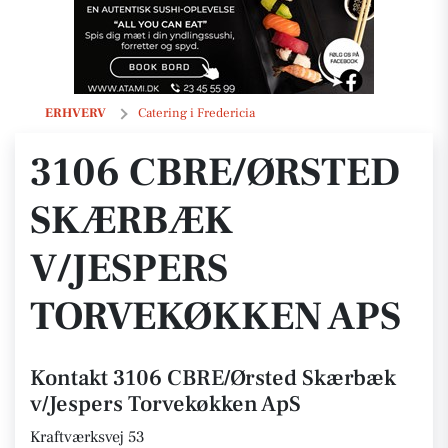
3106 CBRE/Ørsted Skærbæk v/Jespers Torvekøkken ApS
ERHVERV
Catering i Fredericia
3106 CBRE/ØRSTED
SKÆRBÆK
V/JESPERS
TORVEKØKKEN APS
Kontakt 3106 CBRE/Ørsted Skærbæk
v/Jespers Torvekøkken ApS
Kraftværksvej 53