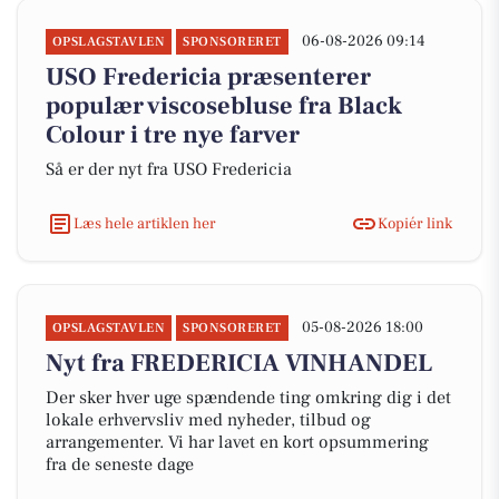
06-08-2026 09:14
OPSLAGSTAVLEN
SPONSORERET
USO Fredericia præsenterer
populær viscosebluse fra Black
Colour i tre nye farver
Så er der nyt fra USO Fredericia
Læs hele artiklen her
Kopiér link
05-08-2026 18:00
OPSLAGSTAVLEN
SPONSORERET
Nyt fra FREDERICIA VINHANDEL
Der sker hver uge spændende ting omkring dig i det
lokale erhvervsliv med nyheder, tilbud og
arrangementer. Vi har lavet en kort opsummering
fra de seneste dage