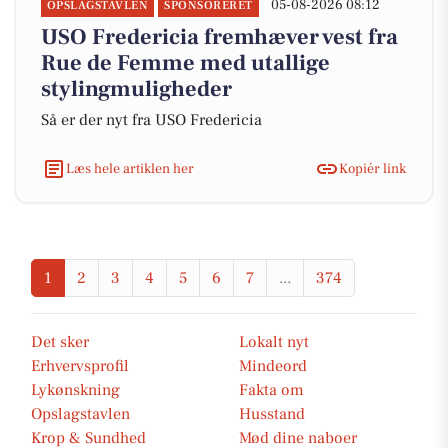
05-08-2026 08:12
OPSLAGSTAVLEN
SPONSORERET
USO Fredericia fremhæver vest fra
Rue de Femme med utallige
stylingmuligheder
Så er der nyt fra USO Fredericia
Læs hele artiklen her
Kopiér link
1
2
3
4
5
6
7
...
374
Det sker
Lokalt nyt
Erhvervsprofil
Mindeord
Lykønskning
Fakta om
Opslagstavlen
Husstand
Krop & Sundhed
Mød dine naboer