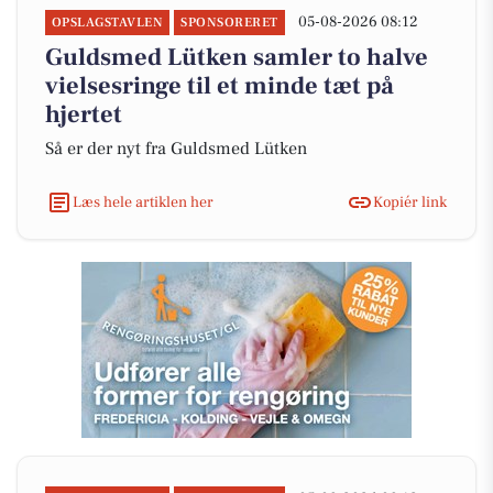
05-08-2026 08:12
OPSLAGSTAVLEN
SPONSORERET
Guldsmed Lütken samler to halve
vielsesringe til et minde tæt på
hjertet
Så er der nyt fra Guldsmed Lütken
Læs hele artiklen her
Kopiér link