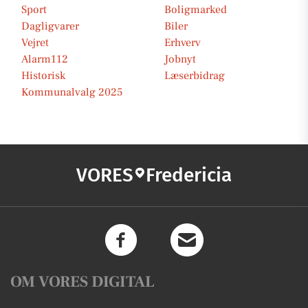
Sport
Boligmarked
Dagligvarer
Biler
Vejret
Erhverv
Alarm112
Jobnyt
Historisk
Læserbidrag
Kommunalvalg 2025
VORES
Fredericia
OM VORES DIGITAL