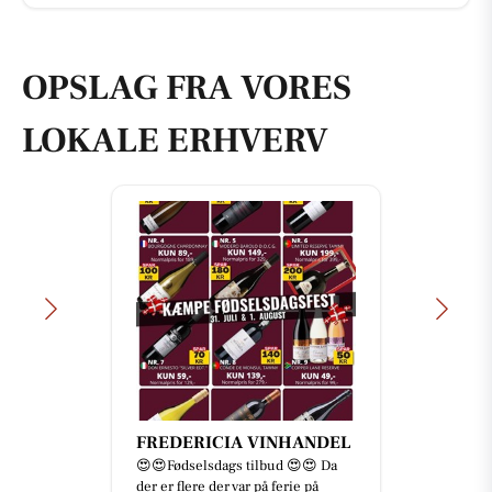
OPSLAG FRA VORES
LOKALE ERHVERV
FREDERICIA VINHANDEL
😍😍Fødselsdags tilbud 😍😍 Da
der er flere der var på ferie på