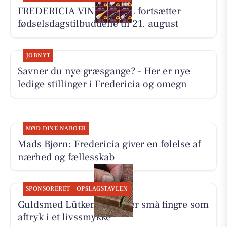
FREDERICIA VINHANDEL fortsætter
fødselsdagstilbuddene til 21. august
JOBNYT
Savner du nye græsgange? - Her er nye
ledige stillinger i Fredericia og omegn
MØD DINE NABOER
Mads Bjørn: Fredericia giver en følelse af
nærhed og fællesskab
SPONSORERET
OPSLAGSTAVLEN
Guldsmed Lütken foreviger små fingre som
aftryk i et livssmykke