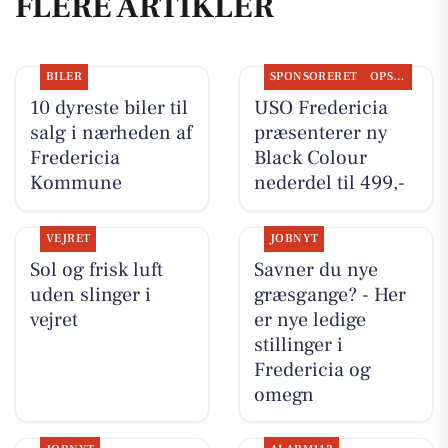
FLERE ARTIKLER
BILER
SPONSORERET
OPSLAGSTAVLEN
10 dyreste biler til
USO Fredericia
salg i nærheden af
præsenterer ny
Fredericia
Black Colour
Kommune
nederdel til 499,-
VEJRET
JOBNYT
Sol og frisk luft
Savner du nye
uden slinger i
græsgange? - Her
vejret
er nye ledige
stillinger i
Fredericia og
omegn