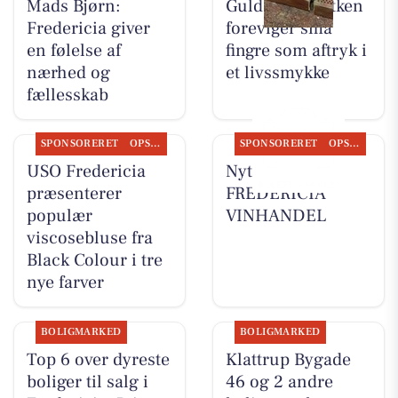
Mads Bjørn:
Guldsmed Lütken
Fredericia giver
foreviger små
en følelse af
fingre som aftryk i
nærhed og
et livssmykke
fællesskab
SPONSORERET
OPSLAGSTAVLEN
SPONSORERET
OPSLAGSTAVLEN
USO Fredericia
Nyt fra
præsenterer
FREDERICIA
populær
VINHANDEL
viscosebluse fra
Black Colour i tre
nye farver
BOLIGMARKED
BOLIGMARKED
Top 6 over dyreste
Klattrup Bygade
boliger til salg i
46 og 2 andre