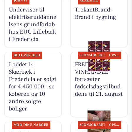
JOBNYT
ALARM112
Underviser til
TrekantBrand:
elektrikeruddanne
Brand i bygning
lsens grundforløb
hos EUC Lillebælt
i Fredericia
BOLIGMARKED
SPONSORERET
OPSLAGSTAVLEN
Loddet 14,
FREDERICIA
Skærbæk i
VINHANDEL
Fredericia er solgt
fortsætter
for 4.450.000 - se
fødselsdagstilbud
køberen og 10
dene til 21. august
andre solgte
boliger
MØD DINE NABOER
SPONSORERET
OPSLAGSTAVLEN