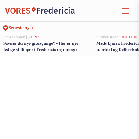
VORES
Fredericia
Seneste nyt ›
8 timer siden |
JOBNYT
9 timer siden |
MØD DIN
Savner du nye græsgange? - Her er nye
Mads Bjørn: Fredericia
ledige stillinger i Fredericia og omegn
nærhed og fællesska