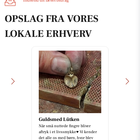
Indsend dit læserbidrag
OPSLAG FRA VORES
LOKALE ERHVERV
Guldsmed Lütken
Når små nuttede fingre bliver
aftryk i et livssmykke♥️ Vi kender
det alle os med børn, hvor blev