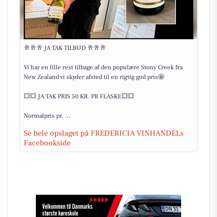
🥂🥂🥂 JA TAK TILBUD 🥂🥂🥂
Vi har en lille rest tilbage af den populære Stony Creek fra
New Zealand vi skyder afsted til en rigtig god pris🤩
💥💥 JA TAK PRIS 50 KR. PR FLASKE💥💥
Normalpris pr. ...
Se hele opslaget på FREDERICIA VINHANDELs
Facebookside