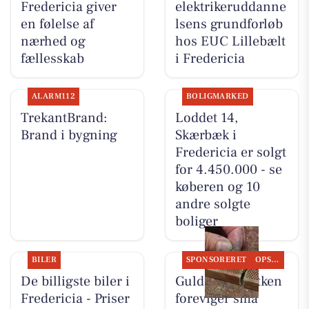
Fredericia giver
elektrikeruddanne
en følelse af
lsens grundforløb
nærhed og
hos EUC Lillebælt
fællesskab
i Fredericia
ALARM112
BOLIGMARKED
TrekantBrand:
Loddet 14,
Brand i bygning
Skærbæk i
Fredericia er solgt
for 4.450.000 - se
køberen og 10
andre solgte
boliger
BILER
SPONSORERET
OPSLAGSTAVLEN
De billigste biler i
Guldsmed Lütken
Fredericia - Priser
foreviger små