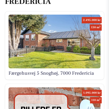
FREDERICIA
2.495.000 kr
2
130 m
Færgehusvej 5 Snoghøj, 7000 Fredericia
1.095.000 kr
2
110 m