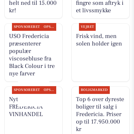
helt ned til 15.000
fingre som aftryk i
kr!
et livssmykke
SPONSORERET
OPSLAGSTAVLEN
VEJRET
USO Fredericia
Frisk vind, men
præsenterer
solen holder igen
populær
viscosebluse fra
Black Colour i tre
nye farver
SPONSORERET
OPSLAGSTAVLEN
BOLIGMARKED
Nyt fra
Top 6 over dyreste
FREDERICIA
boliger til salg i
VINHANDEL
Fredericia. Priser
op til 17.950.000
kr