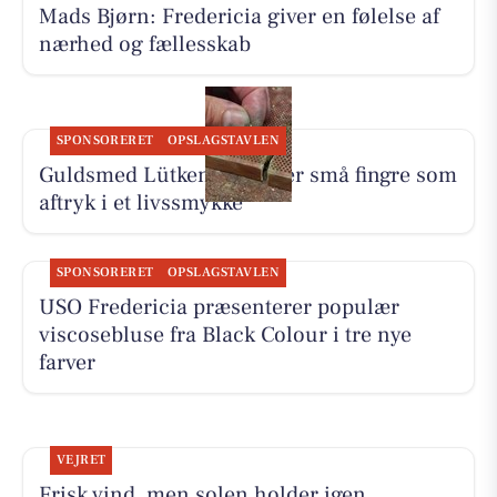
Mads Bjørn: Fredericia giver en følelse af
nærhed og fællesskab
SPONSORERET
OPSLAGSTAVLEN
Guldsmed Lütken foreviger små fingre som
aftryk i et livssmykke
SPONSORERET
OPSLAGSTAVLEN
USO Fredericia præsenterer populær
viscosebluse fra Black Colour i tre nye
farver
VEJRET
Frisk vind, men solen holder igen