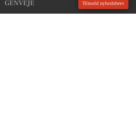
GENVEJE
Tilmeld nyhedsbrev
Seneste nyt fra Fredericia
Vores lokale erhverv
Kalenderen for Fredericia
Fakta om Fredericia
Erhvervsartikler
Fredericia Kommune
Få en gratis salgsvurdering
Sponsoreret indhold
Alt om Fredericia
Vores Digital © 2026
Kontakt VORES Digital