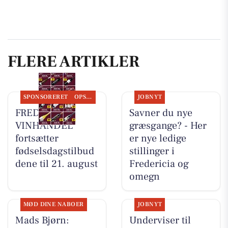
FLERE ARTIKLER
SPONSORERET
OPSLAGSTAVLEN
JOBNYT
FREDERICIA
Savner du nye
VINHANDEL
græsgange? - Her
fortsætter
er nye ledige
fødselsdagstilbud
stillinger i
dene til 21. august
Fredericia og
omegn
MØD DINE NABOER
JOBNYT
Mads Bjørn:
Underviser til