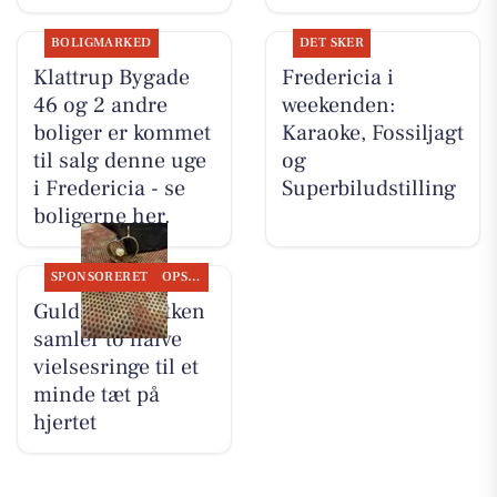
BOLIGMARKED
DET SKER
Klattrup Bygade
Fredericia i
46 og 2 andre
weekenden:
boliger er kommet
Karaoke, Fossiljagt
til salg denne uge
og
i Fredericia - se
Superbiludstilling
boligerne her.
SPONSORERET
OPSLAGSTAVLEN
Guldsmed Lütken
samler to halve
vielsesringe til et
minde tæt på
hjertet