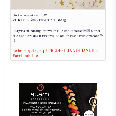
Du kan nå det endnu💙
VI HOLDER ÅBENT IDAG FRA 10-15🍾
I dagens anledning laver vi en lille konkurrence🙌🏼 blandt
alle handler i dag trækker vi lod om en kasse hvid Amarone🥂
🤩
Se hele opslaget på FREDERICIA VINHANDELs
Facebookside