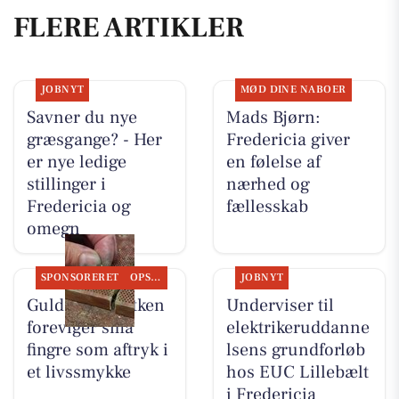
FLERE ARTIKLER
JOBNYT
MØD DINE NABOER
Savner du nye
Mads Bjørn:
græsgange? - Her
Fredericia giver
er nye ledige
en følelse af
stillinger i
nærhed og
Fredericia og
fællesskab
omegn
SPONSORERET
OPSLAGSTAVLEN
JOBNYT
Guldsmed Lütken
Underviser til
foreviger små
elektrikeruddanne
fingre som aftryk i
lsens grundforløb
et livssmykke
hos EUC Lillebælt
i Fredericia