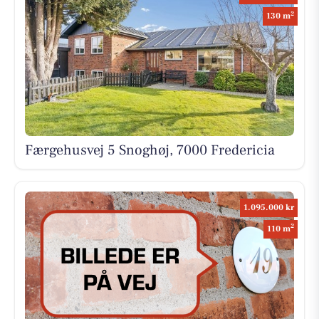
2
130 m
Færgehusvej 5 Snoghøj, 7000 Fredericia
1.095.000 kr
2
110 m