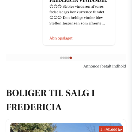
FREDERICIA VINHANDEL
😍😍😍 Så blev vinderen af vores
fødselsdags konkurrence fundet
😍😍😍 Den heldige vinder blev
Steffen Jørgensen som afhente...
Åbn opslaget
Annoncørbetalt indhold
BOLIGER TIL SALG I
FREDERICIA
2.495.000 kr