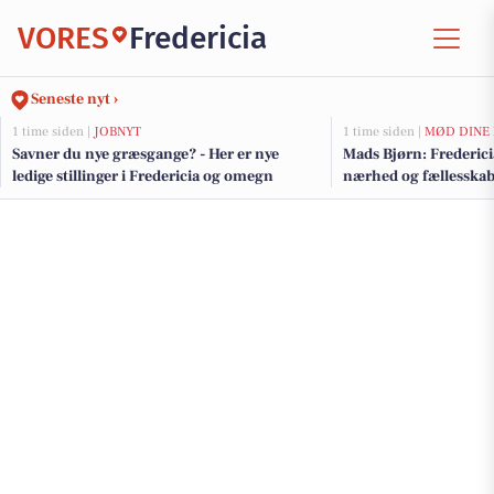
VORES
Fredericia
Seneste nyt ›
1 time siden |
JOBNYT
1 time siden |
MØD DINE
Savner du nye græsgange? - Her er nye
Mads Bjørn: Fredericia
ledige stillinger i Fredericia og omegn
nærhed og fællesska