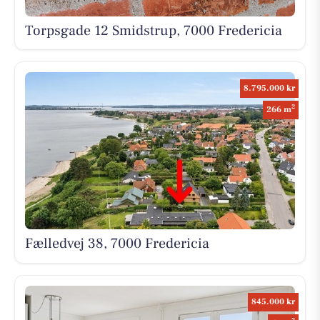
Torpsgade 12 Smidstrup, 7000 Fredericia
8.795.000 kr
2
266 m
Fælledvej 38, 7000 Fredericia
845.000 kr