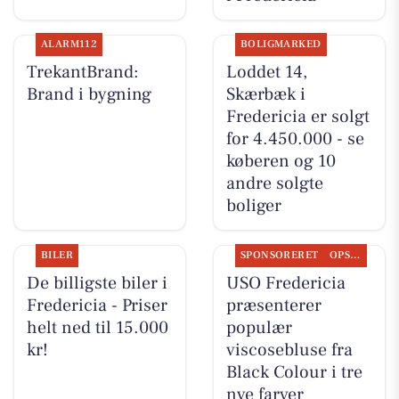
ALARM112
BOLIGMARKED
TrekantBrand:
Loddet 14,
Brand i bygning
Skærbæk i
Fredericia er solgt
for 4.450.000 - se
køberen og 10
andre solgte
boliger
BILER
SPONSORERET
OPSLAGSTAVLEN
De billigste biler i
USO Fredericia
Fredericia - Priser
præsenterer
helt ned til 15.000
populær
kr!
viscosebluse fra
Black Colour i tre
nye farver