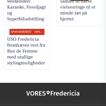
weekenden:
samler to halve
Karaoke, Fossiljagt
vielsesringe til et
og
minde tæt på
Superbiludstilling
hjertet
SPONSORERET
OPSLAGSTAVLEN
USO Fredericia
fremhæver vest fra
Rue de Femme
med utallige
stylingmuligheder
VORES
Fredericia