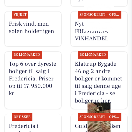
VEJRET
SPONSORERET
OPSLAGSTAVLEN
Frisk vind, men
Nyt fra
solen holder igen
FREDERICIA
VINHANDEL
BOLIGMARKED
BOLIGMARKED
Top 6 over dyreste
Klattrup Bygade
boliger til salg i
46 og 2 andre
Fredericia. Priser
boliger er kommet
op til 17.950.000
til salg denne uge
kr
i Fredericia - se
boligerne her.
DET SKER
SPONSORERET
OPSLAGSTAVLEN
Fredericia i
Guldsmed Lütken