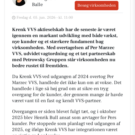
Balle
Besøg virksomheden
Fredag d. 05. jun. 2026 - kl. 11:00
Krenk VVS aktieselskab har de seneste år været
igennem en markant udvikling med både vækst,
nye kunder og et stærkere fundament bag
virksomheden. Med overtagelsen af Per Marzec
VVS, udvidet vagtordning og et tæt partnerskab
med Petrowsky Gruppen står virksomheden nu
bedre rustet til fremtiden.
Da Krenk VVS ved udgangen af 2024 overtog Per
Marzec VVS, handlede det ikke kun om at vokse. Det
handlede i lige så høj grad om at sikre en tryg
overgang for de kunder, der gennem mange år havde
været vant til en fast og kendt VVS-partner.
Overgangen er siden blevet fulgt tæt, og i oktober
2025 blev Henrik Bull ansat som arvtager for Pers
kunder. Per stoppede som planlagt ved udgangen af
2025, og ifølge Krenk VVS har integrationen været