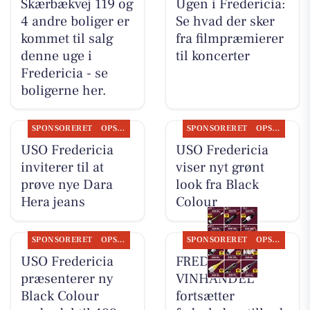
Skærbækvej 119 og
Ugen i Fredericia:
4 andre boliger er
Se hvad der sker
kommet til salg
fra filmpræmierer
denne uge i
til koncerter
Fredericia - se
boligerne her.
SPONSORERET
OPSLAGSTAVLEN
SPONSORERET
OPSLAGSTAVLEN
USO Fredericia
USO Fredericia
inviterer til at
viser nyt grønt
prøve nye Dara
look fra Black
Hera jeans
Colour
SPONSORERET
OPSLAGSTAVLEN
SPONSORERET
OPSLAGSTAVLEN
USO Fredericia
FREDERICIA
præsenterer ny
VINHANDEL
Black Colour
fortsætter