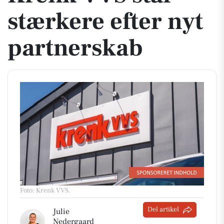
stærkere efter nyt
partnerskab
Foto: Krenk VVS
.
Del artikel
Julie
Nedergaard