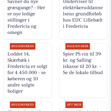
Savner du nye
Underviser til
græsgange? - Her
elektrikeruddanne
er nye ledige
lsens grundforløb
stillinger i
hos EUC Lillebælt
Fredericia og
i Fredericia
omegn
BOLIGMARKED
DAGLIGVARER
Loddet 14,
Spier PS vin til 39
Skærbæk i
kr. og Salling
Fredericia er solgt
iskasse til 20 kr. -
for 4.450.000 - se
Se de lokale tilbud
køberen og 10
andre solgte
boliger
BOLIGMARKED
DET SKER