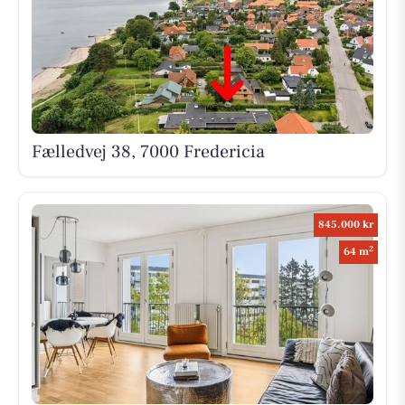
Fælledvej 38, 7000 Fredericia
845.000 kr
2
64 m