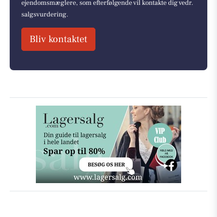
ejendomsmæglere, som efterfølgende vil kontakte dig vedr.
salgsvurdering.
Bliv kontaktet