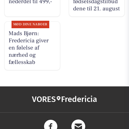
nederdel til 499,-
fødselsdagstilbud
dene til 21. august
MØD DINE NABOER
Mads Bjørn:
Fredericia giver
en følelse af
nærhed og
fællesskab
VORES
Fredericia