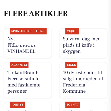
FLERE ARTIKLER
SPONSORERET
OPSLAGSTAVLEN
VEJRET
Nyt fra
Solvarm dag med
FREDERICIA
plads til kaffe i
VINHANDEL
skyggen
ALARM112
BILER
TrekantBrand:
10 dyreste biler til
Færdselsuheld
salg i nærheden af
med fastklemte
Fredericia
personer
Kommune
JOBNYT
JOBNYT