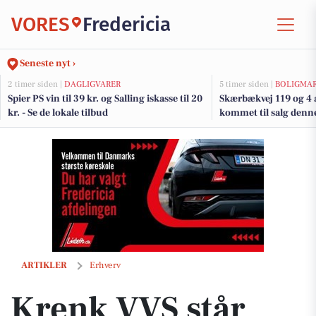
VORES
Fredericia
Seneste nyt ›
2 timer siden |
DAGLIGVARER
5 timer siden |
BOLIGMA
Spier PS vin til 39 kr. og Salling iskasse til 20
Skærbækvej 119 og 4 a
kr. - Se de lokale tilbud
kommet til salg denne 
boligerne her.
Krenk VVS står stærkere efter nyt partnerskab
ARTIKLER
Erhverv
Krenk VVS står