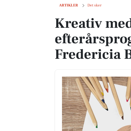
Kreativ medaljeworkshop og efterårspr
ARTIKLER
Det sker
Kreativ me
efterårspr
Fredericia 