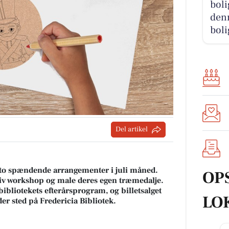
boli
denn
boli
Del artikel
il to spændende arrangementer i juli måned.
OP
ativ workshop og male deres egen træmedalje.
liotekets efterårsprogram, og billetsalget
LO
r sted på Fredericia Bibliotek.