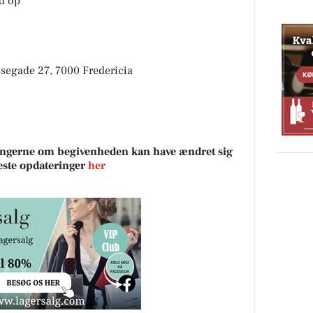
ød op
essegade 27, 7000 Fredericia
sningerne om begivenheden kan have ændret sig
neste opdateringer
her