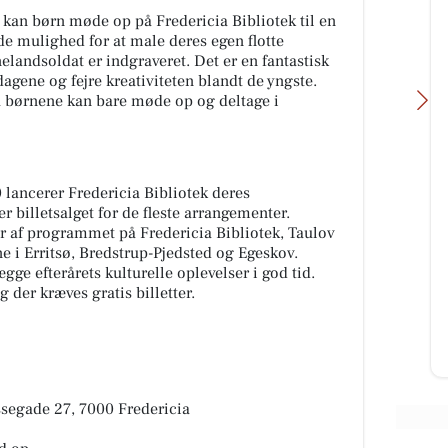
 kan børn møde op på Fredericia Bibliotek til en
de mulighed for at male deres egen flotte
elandsoldat er indgraveret. Det er en fantastisk
agene og fejre kreativiteten blandt de yngste.
å børnene kan bare møde op og deltage i
0 lancerer Fredericia Bibliotek deres
billetsalget for de fleste arrangementer.
USO Fredericia
 af programmet på Fredericia Bibliotek, Taulov
Kan
✨ WOW… vi kan slet ikke vente
e i Erritsø, Bredstrup-Pjedsted og Egeskov.
 være
med at vise jer alle de smukke
gge efterårets kulturelle oplevelser i god tid.
nyheder✨ Der lander så mange
 der kræves gratis billetter.
...
lige nu – og vi glæder os helt vil...
Åbn opslaget
essegade 27, 7000 Fredericia