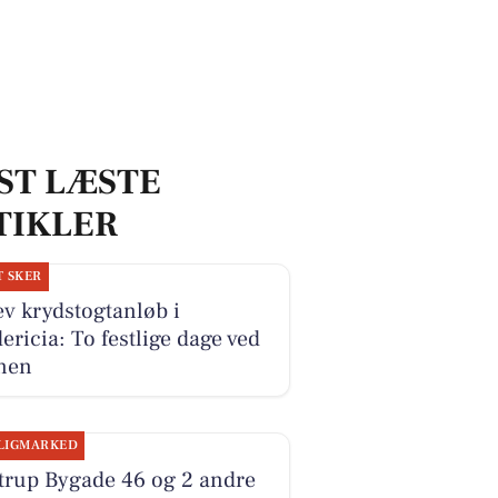
ST LÆSTE
TIKLER
T SKER
v krydstogtanløb i
ericia: To festlige dage ved
nen
LIGMARKED
trup Bygade 46 og 2 andre