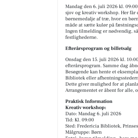
Mandag den 6. juli 2026 kl. 09:00
sjov og kreativ workshop. Her får 
børnemedalje af træ, hvor en børn
måde at sætte kulør på fæstningsd
Ingen tilmelding er nødvendig, s
festlighederne.
Efterårsprogram og billetsalg
Onsdag den 15. juli 2026 kl. 10:0
efterårsprogram. Samme dag åbner 
Atami Sushi
Besøgende kan hente et eksemplar
VI SØGER LIGE NU TJENERE 
Bibliotek eller afhentningsstedern
du nikke ja til følgende: - Skal
Dette giver mulighed for at planlæ
fyldt 18 - Altid smilende,
Arrangementet er åbent for alle, og
serviceminded og humoristisk 
Praktisk Information
Kreativ workshop:
Åbn opslaget
Dato: Mandag 6. juli 2026
Tid: Kl. 09:00
Sted: Fredericia Bibliotek, Prins
Målgruppe: Børn