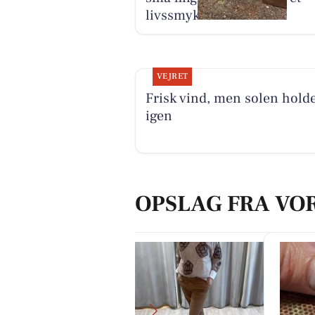
livssmykke
VEJRET
Frisk vind, men solen hold
igen
OPSLAG FRA VO