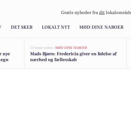
Gratis nyheder fra
dit
lokalområde
V
DET SKER
LOKALT NYT
MØD DINE NABOER
13 timer siden |
MØD DINE NABOER
r nye
Mads Bjørn: Fredericia giver en følelse af
omegn
nærhed og fællesskab