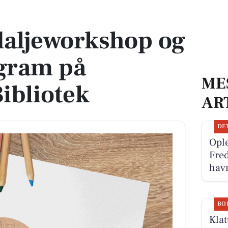
ogram på Fredericia Bibliotek
daljeworkshop og
ogram på
ME
Bibliotek
AR
DE
Ople
Fred
hav
BO
Klat