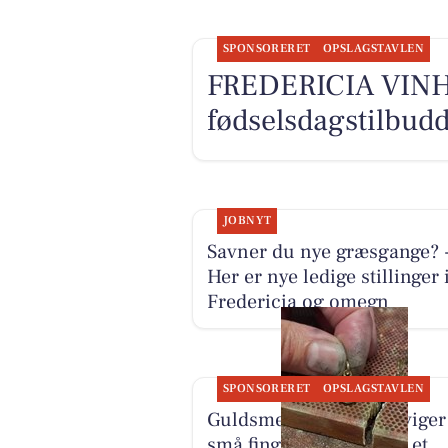
SPONSORERET
OPSLAGSTAVLEN
FREDERICIA VINH
fødselsdagstilbudd
JOBNYT
Savner du nye græsgange? 
Her er nye ledige stillinger 
Fredericia og omegn
SPONSORERET
OPSLAGSTAVLEN
Guldsmed Lütken foreviger
små fingre som aftryk i et