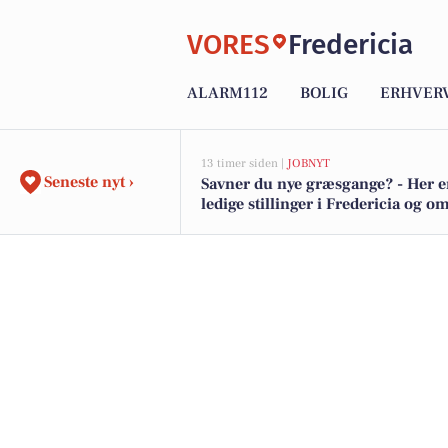
VORES
Fredericia
ALARM112
BOLIG
ERHVER
13 timer siden |
JOBNYT
Seneste nyt ›
Savner du nye græsgange? - Her e
ledige stillinger i Fredericia og 