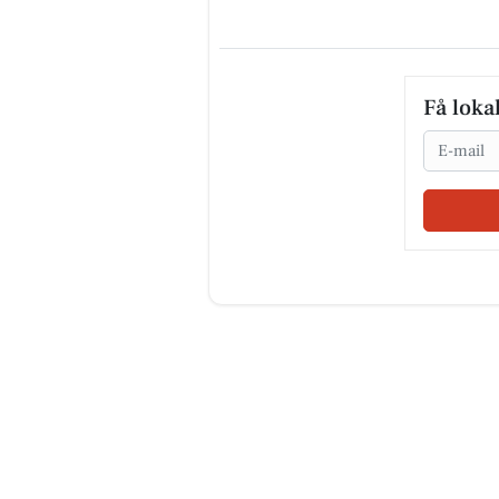
Få loka
Email