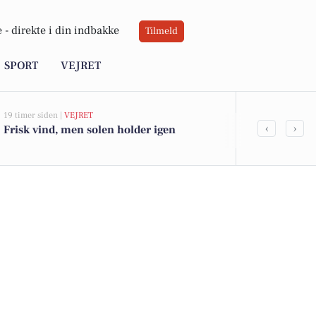
 -
direkte i din indbakke
Tilmeld
SPORT
VEJRET
19 timer siden |
VEJRET
05-08-2026 13:02
‹
›
Frisk vind, men solen holder igen
Top 6 over dy
Fredericia. P