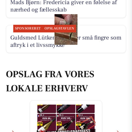
Mads Bjørn: Fredericia giver en følelse af
nærhed og fællesskab
SPONSORERET
OPSLAGSTAVLEN
Guldsmed Lütken foreviger små fingre som
aftryk i et livssmykke
OPSLAG FRA VORES
LOKALE ERHVERV