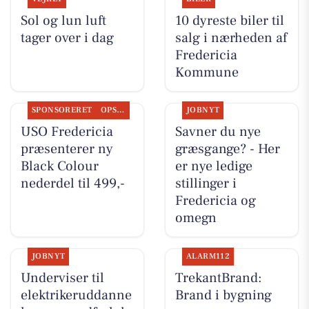
Sol og lun luft
10 dyreste biler til
tager over i dag
salg i nærheden af
Fredericia
Kommune
SPONSORERET
OPSLAGSTAVLEN
JOBNYT
USO Fredericia
Savner du nye
præsenterer ny
græsgange? - Her
Black Colour
er nye ledige
nederdel til 499,-
stillinger i
Fredericia og
omegn
JOBNYT
ALARM112
Underviser til
TrekantBrand:
elektrikeruddanne
Brand i bygning