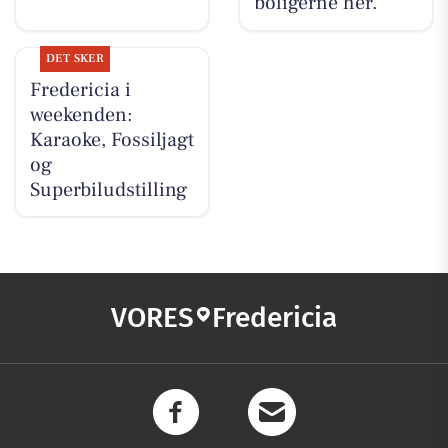
boligerne her.
DET SKER
Fredericia i
weekenden:
Karaoke, Fossiljagt
og
Superbiludstilling
VORES
Fredericia