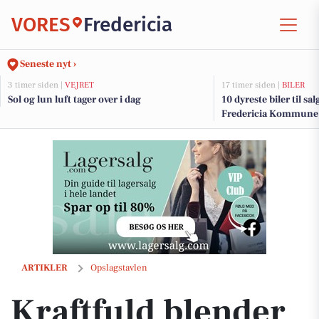
VORES
Fredericia
Seneste nyt ›
3 timer siden |
VEJRET
17 timer siden |
BILER
Sol og lun luft tager over i dag
10 dyreste biler til sa
Fredericia Kommune
Kraftfuld blender til julepris hos Fredericia Isenkram
ARTIKLER
Opslagstavlen
Kraftfuld blender