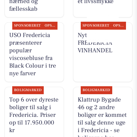
nærhed og
et livssmykke
fællesskab
SPONSORERET
OPSLAGSTAVLEN
SPONSORERET
OPSLAGSTAVLEN
USO Fredericia
Nyt fra
præsenterer
FREDERICIA
populær
VINHANDEL
viscosebluse fra
Black Colour i tre
nye farver
BOLIGMARKED
BOLIGMARKED
Top 6 over dyreste
Klattrup Bygade
boliger til salg i
46 og 2 andre
Fredericia. Priser
boliger er kommet
op til 17.950.000
til salg denne uge
kr
i Fredericia - se