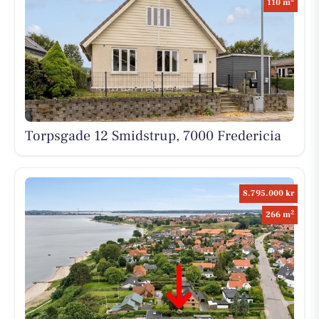
110 m
Torpsgade 12 Smidstrup, 7000 Fredericia
8.795.000 kr
2
266 m