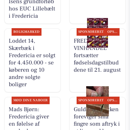
lsens grundforløb
hos EUC Lillebælt
i Fredericia
BOLIGMARKED
SPONSORERET
OPSLAGSTAVLEN
Loddet 14,
FREDERICIA
Skærbæk i
VINHANDEL
Fredericia er solgt
fortsætter
for 4.450.000 - se
fødselsdagstilbud
køberen og 10
dene til 21. august
andre solgte
boliger
MØD DINE NABOER
SPONSORERET
OPSLAGSTAVLEN
Mads Bjørn:
Guldsmed Lütken
Fredericia giver
foreviger små
en følelse af
fingre som aftryk i