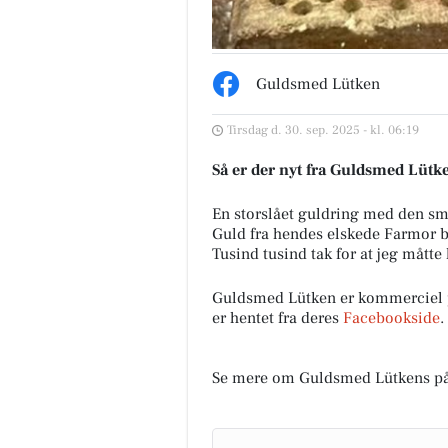
Guldsmed Lütken
Tirsdag d. 30. sep. 2025 - kl. 06:19
Så er der nyt fra Guldsmed Lütk
USO Fredericia
🤎 PULZ – KLASSISK & SÅ
En storslået guldring med den s
LÆKKERT 🤎 Vi er stolte af at
Guld fra hendes elskede Farmor 
kunne vise jer dette smukke n
Tusind tusind tak for at jeg måtte 
sæt fra PULZ – et look, der bar
d...
Guldsmed Lütken er kommerciel 
er hentet fra deres
Facebookside
.
Åbn opslaget
Se mere om Guldsmed Lütkens p