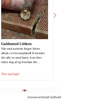
FREDERICIA VINHANDEL
😍😍Fødselsdags tilbud 😍😍 Da
der er flere der var på ferie på
Henriks fødselsdag, og ikke havde
mulighed for at deltage i f...
Åbn opslaget
Annoncørbetalt indhold