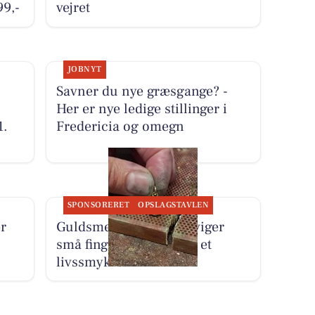
99,-
vejret
JOBNYT
Savner du nye græsgange? -
Her er nye ledige stillinger i
1.
Fredericia og omegn
SPONSORERET
OPSLAGSTAVLEN
r
Guldsmed Lütken foreviger
små fingre som aftryk i et
livssmykke