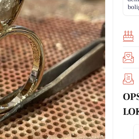
boli
OP
LO