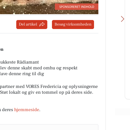
Del artikel
Besøg virksomheden
en
Guldsmed Lütken
Når små nuttede fingre bliver
mukkeste Rådiamant
aftryk i et livssmykke♥️ Vi kender
blev denne skabt med omhu og respekt
ye
det alle os med børn, hvor blev
lave denne ring til dig
e har
tiden dog af og hvordan ble...
partner med VORES Fredericia og oplysningerne
Åbn opslaget
 Støt lokalt og giv en tommel op på deres side.
å deres
hjemmeside
.