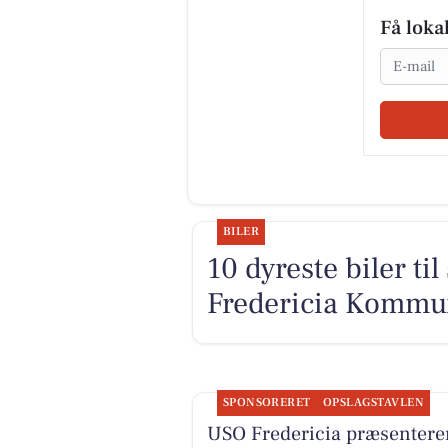
Få loka
Email
BILER
10 dyreste biler ti
Fredericia Kommu
SPONSORERET
OPSLAGSTAVLEN
USO Fredericia præsentere