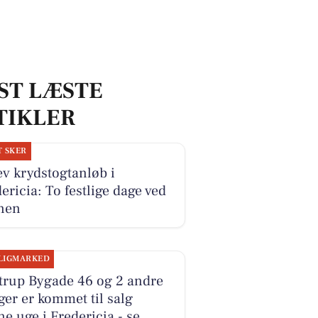
ST LÆSTE
TIKLER
T SKER
v krydstogtanløb i
ericia: To festlige dage ved
nen
LIGMARKED
trup Bygade 46 og 2 andre
ger er kommet til salg
e uge i Fredericia - se