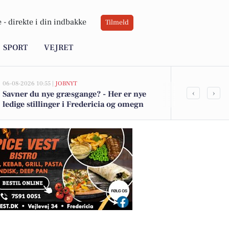
 -
direkte i din indbakke
Tilmeld
SPORT
VEJRET
06-08-2026 10:55 |
JOBNYT
06-08-2026 10:47
‹
›
Savner du nye græsgange? - Her er nye
Mads Bjørn: F
ledige stillinger i Fredericia og omegn
nærhed og f