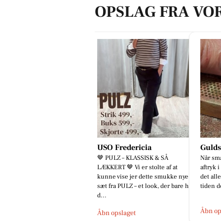
OPSLAG FRA VO
USO Fredericia
Guld
🤎 PULZ – KLASSISK & SÅ
Når små
LÆKKERT 🤎 Vi er stolte af at
aftryk 
kunne vise jer dette smukke nye
det all
sæt fra PULZ – et look, der bare har
tiden d
d...
Åbn op
Åbn opslaget