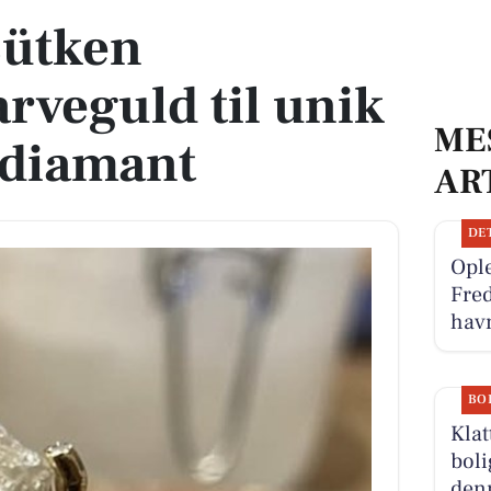
ütken
arveguld til unik
ME
ådiamant
AR
DE
Ople
Fred
hav
BO
Klat
boli
denn