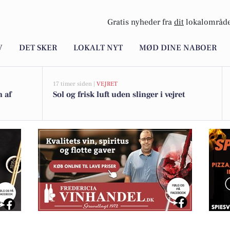
Gratis nyheder fra
dit
lokalområde
V
DET SKER
LOKALT NYT
MØD DINE NABOER
17 timer siden |
VEJRET
n af
Sol og frisk luft uden slinger i vejret
til unik ring med rådiamant