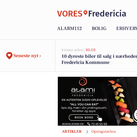
VORES
Fredericia
ALARM112
BOLIG
ERHVER
8 timer siden |
BILER
Seneste nyt ›
10 dyreste biler til salg i nærhede
Fredericia Kommune
Guldsmed Lütken forvandler arveguld 
ARTIKLER
Opslagstavlen