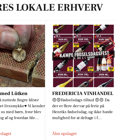
RES LOKALE ERHVERV
smed Lütken
FREDERICIA VINHANDEL
 nuttede fingre bliver
😍😍Fødselsdags tilbud 😍😍 Da
i et livssmykke♥️ Vi kender
der er flere der var på ferie på
e os med børn, hvor blev
Henriks fødselsdag, og ikke havde
og af og hvordan ble...
mulighed for at deltage i f...
slaget
Åbn opslaget