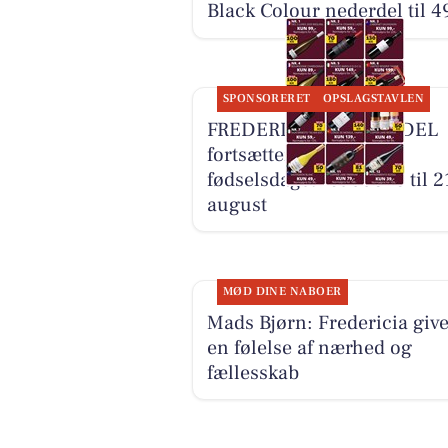
Black Colour nederdel til 4
SPONSORERET
OPSLAGSTAVLEN
FREDERICIA VINHANDEL
fortsætter
fødselsdagstilbuddene til 2
august
MØD DINE NABOER
Mads Bjørn: Fredericia give
en følelse af nærhed og
fællesskab