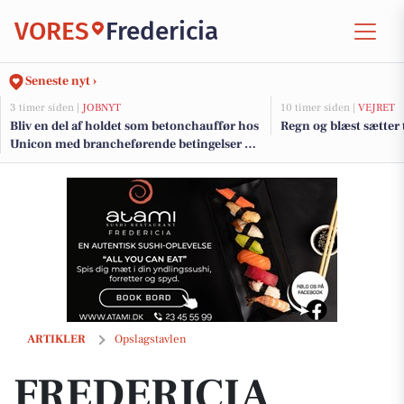
VORES
Fredericia
Seneste nyt ›
3 timer siden |
JOBNYT
10 timer siden |
VEJRET
Bliv en del af holdet som betonchauffør hos
Regn og blæst sætter 
Unicon med brancheførende betingelser og
karrieremuligheder
FREDERICIA VINHANDEL sælger Cooper Lane Pinotage Rosé til 50 kr. 
ARTIKLER
Opslagstavlen
FREDERICIA