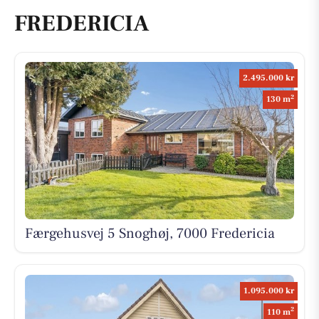
FREDERICIA
2.495.000 kr
2
130 m
Færgehusvej 5 Snoghøj, 7000 Fredericia
1.095.000 kr
2
110 m