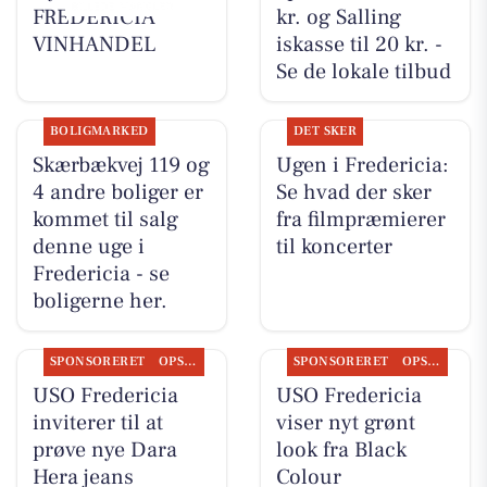
FREDERICIA
kr. og Salling
VINHANDEL
iskasse til 20 kr. -
Se de lokale tilbud
BOLIGMARKED
DET SKER
Skærbækvej 119 og
Ugen i Fredericia:
4 andre boliger er
Se hvad der sker
kommet til salg
fra filmpræmierer
denne uge i
til koncerter
Fredericia - se
boligerne her.
SPONSORERET
OPSLAGSTAVLEN
SPONSORERET
OPSLAGSTAVLEN
USO Fredericia
USO Fredericia
inviterer til at
viser nyt grønt
prøve nye Dara
look fra Black
Hera jeans
Colour