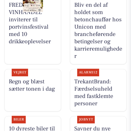
FREDERICIA
Bliv en del af
VINHANDEL
holdet som
inviterer til
betonchauffør hos
portvinsfestival
Unicon med
med 10
brancheførende
drikkeoplevelser
betingelser og
karrieremulighede
r
VEJRET
ALARM112
Regn og blæst
TrekantBrand:
sætter tonen i dag
Færdselsuheld
med fastklemte
personer
BILER
JOBNYT
10 dyreste biler til
Savner du nye