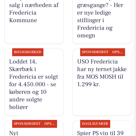
salg i nærheden af
græsgange? - Her
Fredericia
er nye ledige
Kommune
stillinger i
Fredericia og
omegn
BOLIGMARKED
SPONSORERET
OPSLAGSTAVLEN
Loddet 14,
USO Fredericia
Skærbæk i
har ny ternet jakke
Fredericia er solgt
fra MOS MOSH til
for 4.450.000 - se
1.299 kr.
køberen og 10
andre solgte
boliger
SPONSORERET
OPSLAGSTAVLEN
DAGLIGVARER
Nyt fra
Spier PS vin til 39