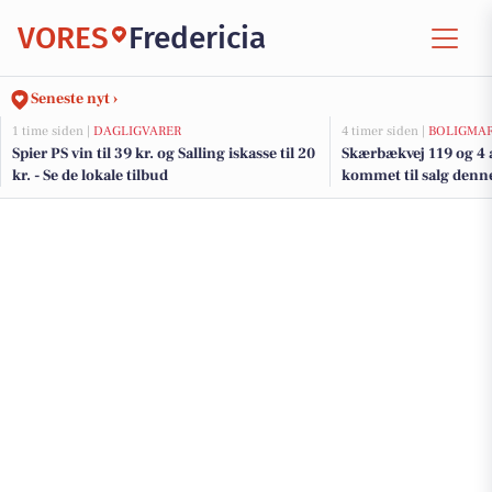
VORES
Fredericia
Seneste nyt ›
1 time siden |
DAGLIGVARER
4 timer siden |
BOLIGMA
Spier PS vin til 39 kr. og Salling iskasse til 20
Skærbækvej 119 og 4 a
kr. - Se de lokale tilbud
kommet til salg denne 
boligerne her.