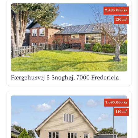
2.495.000 kr
2
130 m
Færgehusvej 5 Snoghøj, 7000 Fredericia
1.095.000 kr
2
110 m