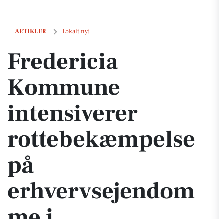
Fredericia Kommune intensiverer rottebekæmpelse på erhvervseje
ARTIKLER
Lokalt nyt
Fredericia
Kommune
intensiverer
rottebekæmpelse
på
erhvervsejendom
me i