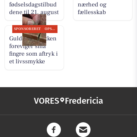
fødselsdagstilbud
nærhed og
dene til 21. august
fællesskab
SPONSORERET
OPSLAGSTAVLEN
Guldsmed Lütken
foreviger små
fingre som aftryk i
et livssmykke
VORES
Fredericia