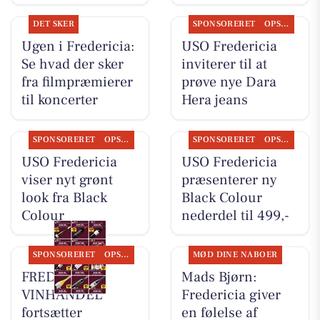
DET SKER
SPONSORERET
OPSLAGSTAVLEN
Ugen i Fredericia:
USO Fredericia
Se hvad der sker
inviterer til at
fra filmpræmierer
prøve nye Dara
til koncerter
Hera jeans
SPONSORERET
OPSLAGSTAVLEN
SPONSORERET
OPSLAGSTAVLEN
USO Fredericia
USO Fredericia
viser nyt grønt
præsenterer ny
look fra Black
Black Colour
Colour
nederdel til 499,-
SPONSORERET
OPSLAGSTAVLEN
MØD DINE NABOER
FREDERICIA
Mads Bjørn:
VINHANDEL
Fredericia giver
fortsætter
en følelse af