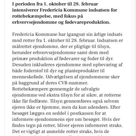
I perioden fra 1. oktober til 28. februar
intensiverer Fredericia Kommune indsatsen for
rottebekæmpelse, med fokus på
erhvervsejendomme og fødevareproduktion.
Fredericia Kommune har igangsat sin årlige indsats
mod rotter fra 1. oktober til 28. februar. Indsatsen er
målrettet ejendomme, der er pligtige til tilsyn,
herunder erhvervsejendomme samt dem med
primær produktion af fødevarer og foder til dyr.
Desuden inkluderes ejendomme med opbevaring af
både foderstof til dyr og planteprodukter til
menneskeføde. Udvælgelsen af ejendommene sker
på baggrund af deres CVR-nummer.
Rottebekæmpere gennemgår de udvalgte
ejendomme ved ekstra tilsyn for at sikre, at rotterne
ikke får fodfæste. Tilsyn gennemføres også selvom
ejeren ikke er hjemme, men da kun udendørs. Efter
besøget lægges en seddel i postkassen for at
informere ejendommens ejer om besøget. Hvis der
findes tegn på rotter, bliver ejeren informeret straks.
Det er vigtigt at anmelde rotter straks, hvis de