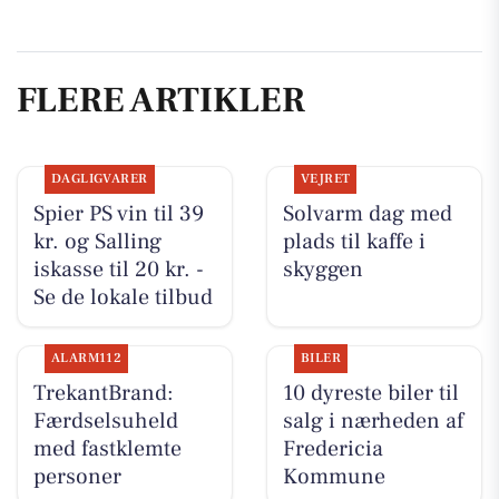
FLERE ARTIKLER
DAGLIGVARER
VEJRET
Spier PS vin til 39
Solvarm dag med
kr. og Salling
plads til kaffe i
iskasse til 20 kr. -
skyggen
Se de lokale tilbud
ALARM112
BILER
TrekantBrand:
10 dyreste biler til
Færdselsuheld
salg i nærheden af
med fastklemte
Fredericia
personer
Kommune