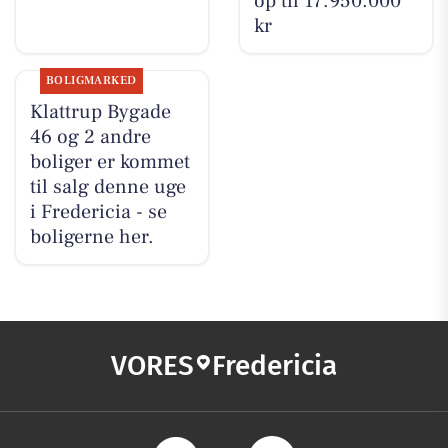
op til 17.950.000
kr
BOLIGMARKED
Klattrup Bygade
46 og 2 andre
boliger er kommet
til salg denne uge
i Fredericia - se
boligerne her.
VORES
Fredericia