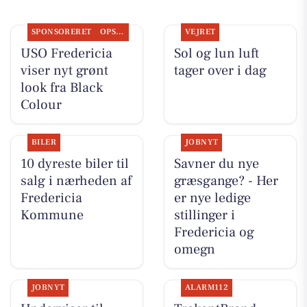
SPONSORERET
OPSLAGSTAVLEN
VEJRET
USO Fredericia
Sol og lun luft
viser nyt grønt
tager over i dag
look fra Black
Colour
BILER
JOBNYT
10 dyreste biler til
Savner du nye
salg i nærheden af
græsgange? - Her
Fredericia
er nye ledige
Kommune
stillinger i
Fredericia og
omegn
JOBNYT
ALARM112