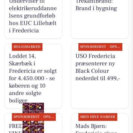
Underviser til
TrekantBrand:
elektrikeruddanne
Brand i bygning
lsens grundforløb
hos EUC Lillebælt
i Fredericia
BOLIGMARKED
SPONSORERET
OPSLAGSTAVLEN
Loddet 14,
USO Fredericia
Skærbæk i
præsenterer ny
Fredericia er solgt
Black Colour
for 4.450.000 - se
nederdel til 499,-
køberen og 10
andre solgte
boliger
SPONSORERET
OPSLAGSTAVLEN
MØD DINE NABOER
FREDERICIA
Mads Bjørn: