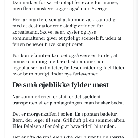
Danmark er fortsat et oplagt ferievalg for mange,
men flere danskere kigger også mod Sverige.
Her får man følelsen af at komme væk, samtidig
med at destinationerne stadig er inden for
køreafstand. Skove, søer, kyster og lyse
sommeraftener giver et tydeligt sceneskift, uden at
ferien behøver blive kompliceret.
For børnefamilier kan det også være en fordel, at
mange camping- og feriedestinationer har
legepladser, aktiviteter, fællesområder og faciliteter,
hvor børn hurtigt finder nye ferievenner.
De små øjeblikke fylder mest
Når sommerferien er slut, er det sjældent
transporten eller planlægningen, man husker bedst.
Det er morgenkaffen i solen. En spontan badetur.
Børn, der leger til sent. Grillduft på en sommeraften.
Eller følelsen af endelig at have tid til hinanden.
Det er ofte de små øjeblikke, der bliver til de største