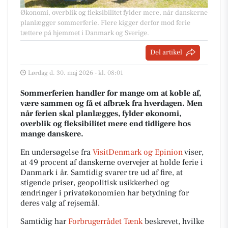
Økonomi, overblik og fleksibilitet fylder mere, når danskerne
planlægger sommerferie. Flere kigger derfor mod ferie
tættere på hjemmet i Danmark og Sverige.
Del artikel
Lørdag d. 30. maj 2026 - kl. 08:01
Sommerferien handler for mange om at koble af,
være sammen og få et afbræk fra hverdagen. Men
når ferien skal planlægges, fylder økonomi,
overblik og fleksibilitet mere end tidligere hos
mange danskere.
En undersøgelse fra
VisitDenmark og Epinion
viser,
at 49 procent af danskerne overvejer at holde ferie i
Danmark i år. Samtidig svarer tre ud af fire, at
stigende priser, geopolitisk usikkerhed og
ændringer i privatøkonomien har betydning for
deres valg af rejsemål.
Samtidig har
Forbrugerrådet Tænk
beskrevet, hvilke