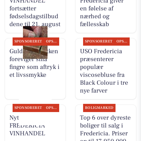
VINHANDEL
Fredericia giver
fortsætter
en følelse af
fødselsdagstilbud
nærhed og
dene til 21. august
fællesskab
SPONSORERET
OPSLAGSTAVLEN
SPONSORERET
OPSLAGSTAVLEN
Guldsmed Lütken
USO Fredericia
foreviger små
præsenterer
fingre som aftryk i
populær
et livssmykke
viscosebluse fra
Black Colour i tre
nye farver
SPONSORERET
OPSLAGSTAVLEN
BOLIGMARKED
Nyt fra
Top 6 over dyreste
FREDERICIA
boliger til salg i
VINHANDEL
Fredericia. Priser