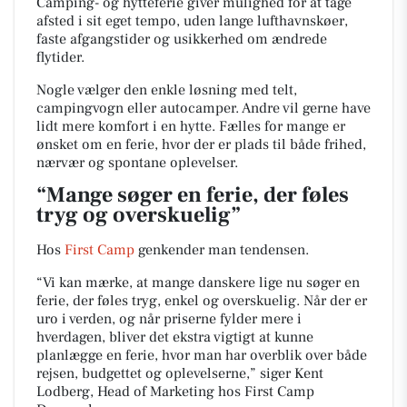
Camping- og hytteferie giver mulighed for at tage
afsted i sit eget tempo, uden lange lufthavnskøer,
faste afgangstider og usikkerhed om ændrede
flytider.
Nogle vælger den enkle løsning med telt,
campingvogn eller autocamper. Andre vil gerne have
lidt mere komfort i en hytte. Fælles for mange er
ønsket om en ferie, hvor der er plads til både frihed,
nærvær og spontane oplevelser.
“Mange søger en ferie, der føles
tryg og overskuelig”
Hos
First Camp
genkender man tendensen.
“Vi kan mærke, at mange danskere lige nu søger en
ferie, der føles tryg, enkel og overskuelig. Når der er
uro i verden, og når priserne fylder mere i
hverdagen, bliver det ekstra vigtigt at kunne
planlægge en ferie, hvor man har overblik over både
rejsen, budgettet og oplevelserne,” siger Kent
Lodberg, Head of Marketing hos First Camp