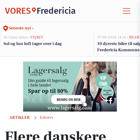
VORES
Fredericia
Seneste nyt ›
16 timer siden |
VEJRET
07-08-2026 14:16 |
BILER
Sol og lun luft tager over i dag
10 dyreste biler til sa
Fredericia Kommune
Flere danskere tænker anderledes om sommerferien i år
ARTIKLER
Erhverv
Flere danskere