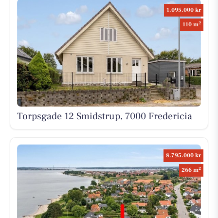
1.095.000 kr
2
110 m
Torpsgade 12 Smidstrup, 7000 Fredericia
8.795.000 kr
2
266 m