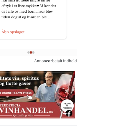
😍😍Fødselsdags tilbud 😍😍 Da
der er flere der var på ferie på
Henriks fødselsdag, og ikke havde
mulighed for at deltage i f...
Åbn opslaget
Annoncørbetalt indhold