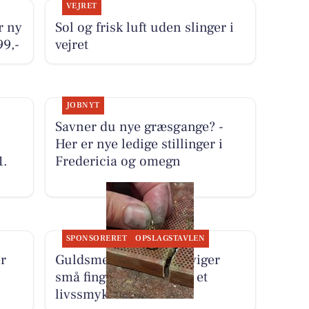
VEJRET
r ny
Sol og frisk luft uden slinger i
99,-
vejret
JOBNYT
Savner du nye græsgange? -
Her er nye ledige stillinger i
1.
Fredericia og omegn
SPONSORERET
OPSLAGSTAVLEN
r
Guldsmed Lütken foreviger
små fingre som aftryk i et
livssmykke