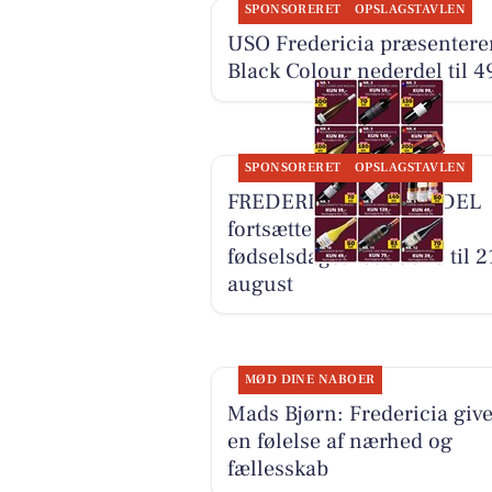
SPONSORERET
OPSLAGSTAVLEN
USO Fredericia præsentere
Black Colour nederdel til 4
SPONSORERET
OPSLAGSTAVLEN
FREDERICIA VINHANDEL
fortsætter
fødselsdagstilbuddene til 2
august
MØD DINE NABOER
Mads Bjørn: Fredericia give
en følelse af nærhed og
fællesskab