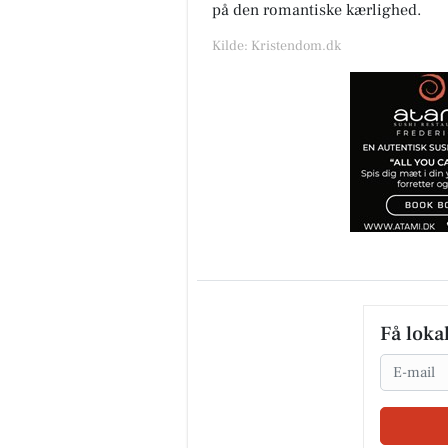
på den romantiske kærlighed.
Kilde: Kristendom.dk
Få loka
Email