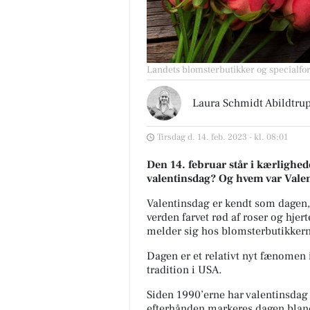
Landets blomsterbutikker og specialforr
Laura Schmidt Abildtru
Tirsdag d. 14. feb. 2023 - kl. 08:01
Den 14. februar står i kærlighede
valentinsdag? Og hvem var Vale
Valentinsdag er kendt som dagen, 
verden farvet rød af roser og hj
melder sig hos blomsterbutikker
Dagen er et relativt nyt fænomen
tradition i USA.
Siden 1990’erne har valentinsdag 
USO Fredericia
efterhånden markeres dagen bland