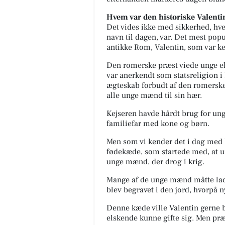
🤎 PULZ – KLASSISK & SÅ
LÆKKERT 🤎 Vi er stolte af a
Hvem var den historiske Valenti
kunne vise jer dette smukk
Det vides ikke med sikkerhed, hve
sæt fra PULZ – et look, der 
navn til dagen, var. Det mest pop
d...
antikke Rom, Valentin, som var k
Åbn opslaget
Den romerske præst viede unge el
var anerkendt som statsreligion 
ægteskab forbudt af den romerske 
alle unge mænd til sin hær.
Kejseren havde hårdt brug for ung
familiefar med kone og børn.
Men som vi kender det i dag med 
fødekæde, som startede med, at u
unge mænd, der drog i krig.
Mange af de unge mænd måtte lade 
blev begravet i den jord, hvorpå 
Denne kæde ville Valentin gerne b
elskende kunne gifte sig. Men præ