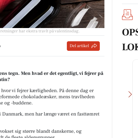
OP
etninger har ekstra travlt på valentinsdag.
LO
p
Del artikel
ns tegn. Men hvad er det egentligt, vi fejrer på
ntin?
hvor vi fejrer kærligheden. På denne dag er
erteformede chokoladeæsker, mens travlheden
ne og -buddene.
 i Danmark, men har længe været en fasttømret
vokset sig større blandt danskerne, og
Guldsmed Lütken
t de fleste aldersgrupper.