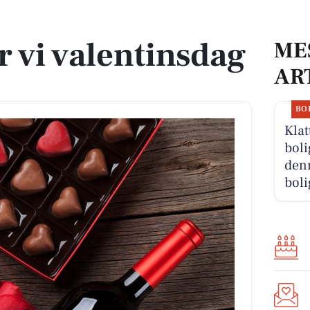
r vi valentinsdag
ME
AR
BO
Klat
boli
denn
boli