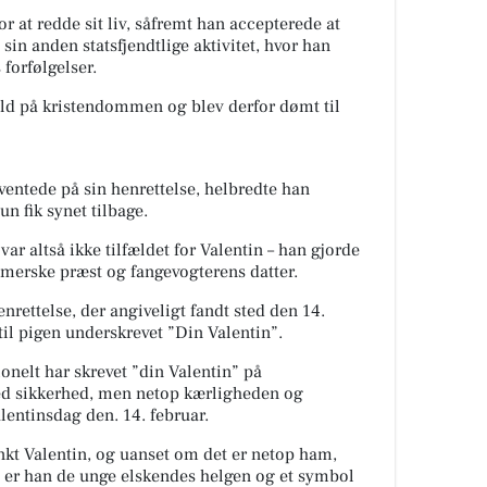
or at redde sit liv, såfremt han accepterede at
 sin anden statsfjendtlige aktivitet, hvor han
 forfølgelser.
ald på kristendommen og blev derfor dømt til
ventede på sin henrettelse, helbredte han
un fik synet tilbage.
r altså ikke tilfældet for Valentin – han gjorde
romerske præst og fangevogterens datter.
enrettelse, der angiveligt fandt sted den 14.
 til pigen underskrevet ”Din Valentin”.
onelt har skrevet ”din Valentin” på
med sikkerhed, men netop kærligheden og
alentinsdag den. 14. februar.
nkt Valentin, og uanset om det er netop ham,
, er han de unge elskendes helgen og et symbol