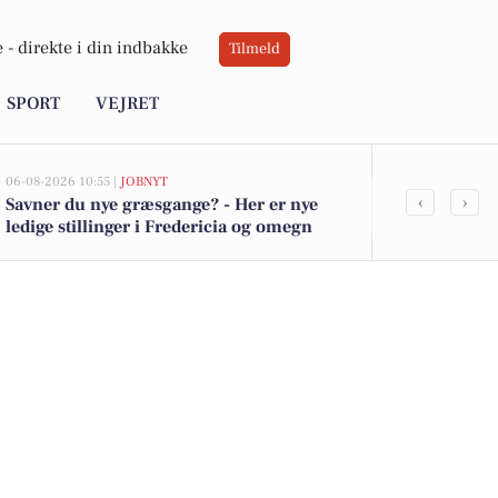
 -
direkte i din indbakke
Tilmeld
SPORT
VEJRET
06-08-2026 10:55 |
JOBNYT
06-08-2026 10:47
‹
›
Savner du nye græsgange? - Her er nye
Mads Bjørn: F
ledige stillinger i Fredericia og omegn
nærhed og f