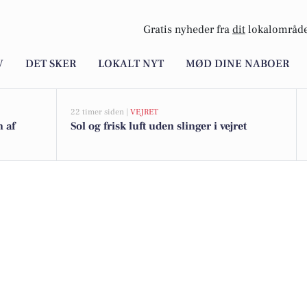
Gratis nyheder fra
dit
lokalområde
V
DET SKER
LOKALT NYT
MØD DINE NABOER
22 timer siden |
VEJRET
n af
Sol og frisk luft uden slinger i vejret