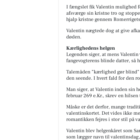
I fængslet fik Valentin mulighed f
afsværge sin kristne tro og stoppe
hjalp kristne gennem Romerrigets
Valentin nægtede dog at give afk
døden.
Kærlighedens helgen
Legenden siger, at mens Valentin 
fangevogterens blinde datter, så h
Talemåden ”kærlighed gør blind” va
den seende. I hvert fald for den 
Man siger, at Valentin inden sin h
februar 269 e.Kr., skrev en hilsen
Måske er det derfor, mange traditi
valentinskortet. Det vides ikke 
romantikken fejres i stor stil på v
Valentin blev helgenkåret som Sa
som lægger navn til valentinsdag