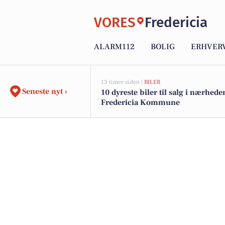
VORES
Fredericia
ALARM112
BOLIG
ERHVER
13 timer siden |
BILER
Seneste nyt ›
10 dyreste biler til salg i nærhede
Fredericia Kommune