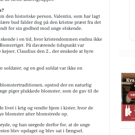
Når små nuttede fingre bliver
t
aftryk i et livssmykke♥️ Vi kender
n?
e nye
det alle os med børn, hvor blev
m den historiske person, Valentin, som har lagt
bare har
tiden dog af og hvordan ble...
ulære bud falder dog på den kristne præst fra det
endt for sin godhed mod unge elskende.
Åbn opslaget
skende i en tid, hvor kristendommen endnu ikke
i Romerriget. På daværende tidspunkt var
kejser, Claudius den 2., der ønskede at hyre
e soldater, og en god soldat var ikke en
blomstertraditionen, opstod der en naturlig
nge piger plukkede blomster, som de gav til de
livet i krig og vendte hjem i kister, hvor de
nye blomster atter blomstrede op.
ryde, og han sørgede derfor for, at de unge
sten blev opdaget og blev sat i fængsel.