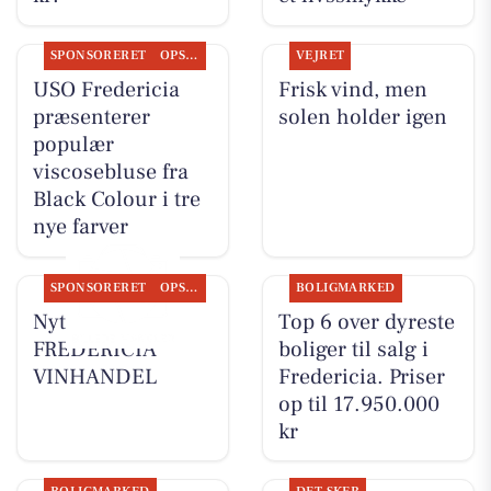
SPONSORERET
OPSLAGSTAVLEN
VEJRET
USO Fredericia
Frisk vind, men
præsenterer
solen holder igen
populær
viscosebluse fra
Black Colour i tre
nye farver
SPONSORERET
OPSLAGSTAVLEN
BOLIGMARKED
Nyt fra
Top 6 over dyreste
FREDERICIA
boliger til salg i
VINHANDEL
Fredericia. Priser
op til 17.950.000
kr