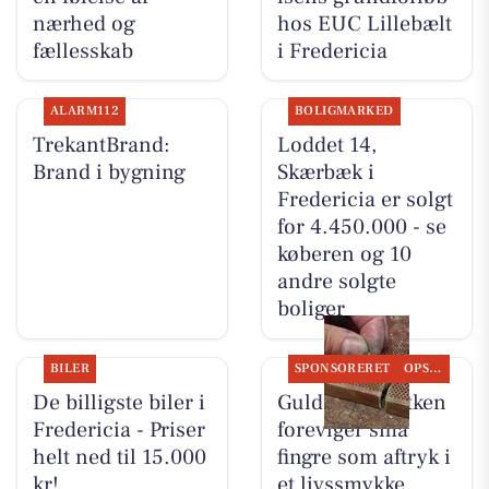
nærhed og
hos EUC Lillebælt
fællesskab
i Fredericia
ALARM112
BOLIGMARKED
TrekantBrand:
Loddet 14,
Brand i bygning
Skærbæk i
Fredericia er solgt
for 4.450.000 - se
køberen og 10
andre solgte
boliger
BILER
SPONSORERET
OPSLAGSTAVLEN
De billigste biler i
Guldsmed Lütken
Fredericia - Priser
foreviger små
helt ned til 15.000
fingre som aftryk i
kr!
et livssmykke