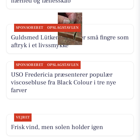
nærhed og fællesskab
SPONSORERET
OPSLAGSTAVLEN
Guldsmed Lütken foreviger små fingre som
aftryk i et livssmykke
SPONSORERET
OPSLAGSTAVLEN
USO Fredericia præsenterer populær
viscosebluse fra Black Colour i tre nye
farver
VEJRET
Frisk vind, men solen holder igen