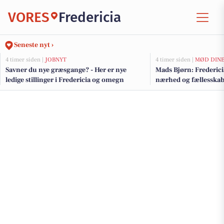
VORES
Fredericia
Seneste nyt ›
4 timer siden |
JOBNYT
4 timer siden |
MØD DINE
Savner du nye græsgange? - Her er nye
Mads Bjørn: Fredericia
ledige stillinger i Fredericia og omegn
nærhed og fællesska