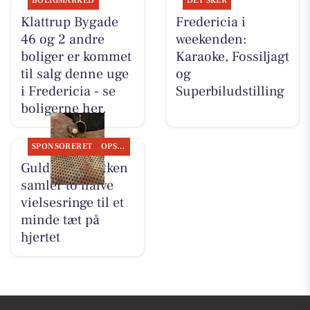
BOLIGMARKED
DET SKER
Klattrup Bygade
Fredericia i
46 og 2 andre
weekenden:
boliger er kommet
Karaoke, Fossiljagt
til salg denne uge
og
i Fredericia - se
Superbiludstilling
boligerne her.
SPONSORERET
OPSLAGSTAVLEN
Guldsmed Lütken
samler to halve
vielsesringe til et
minde tæt på
hjertet