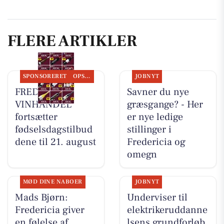
FLERE ARTIKLER
SPONSORERET
OPSLAGSTAVLEN
JOBNYT
FREDERICIA
Savner du nye
VINHANDEL
græsgange? - Her
fortsætter
er nye ledige
fødselsdagstilbud
stillinger i
dene til 21. august
Fredericia og
omegn
MØD DINE NABOER
JOBNYT
Mads Bjørn:
Underviser til
Fredericia giver
elektrikeruddanne
en følelse af
lsens grundforløb