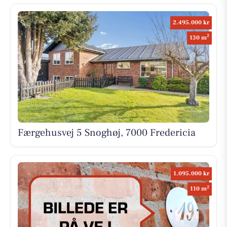
2.495.000 kr
2
130 m
Færgehusvej 5 Snoghøj, 7000 Fredericia
1.095.000 kr
2
110 m