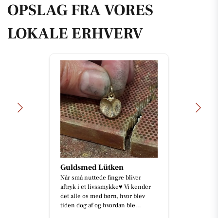
OPSLAG FRA VORES
LOKALE ERHVERV
Guldsmed Lütken
Når små nuttede fingre bliver
aftryk i et livssmykke♥️ Vi kender
det alle os med børn, hvor blev
tiden dog af og hvordan ble...